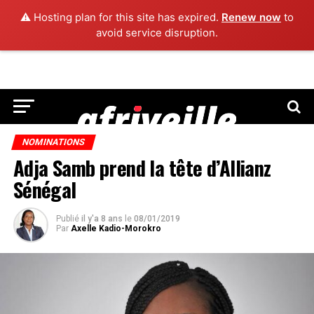
⚠️ Hosting plan for this site has expired.
Renew now
to
avoid service disruption.
NOMINATIONS
Adja Samb prend la tête d’Allianz
Sénégal
Publié
il y'a 8 ans
le
08/01/2019
Par
Axelle Kadio-Morokro