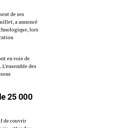
ment de ses
uillet, a annoncé
chnologique, lors
cation
ont en voie de
n. L’ensemble des
isons
de 25 000
f de couvrir