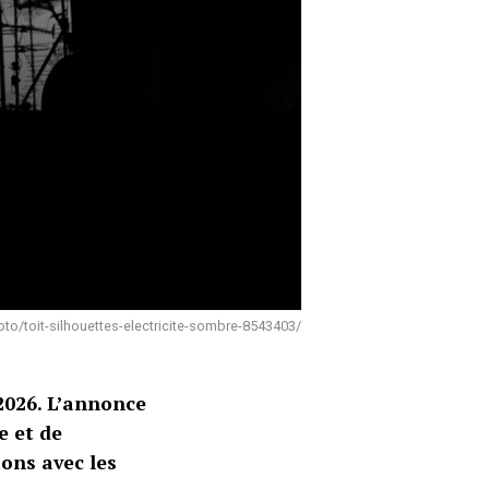
to/toit-silhouettes-electricite-sombre-8543403/
 2026. L’annonce
e et de
ons avec les