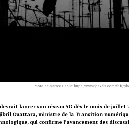
Photo de Matteo Basile: https://www.pexels.com/fr-fr/pho
 devrait lancer son réseau 5G dès le mois de juillet
Djibril Ouattara, ministre de la Transition numériqu
hnologique, qui confirme l’avancement des discussi