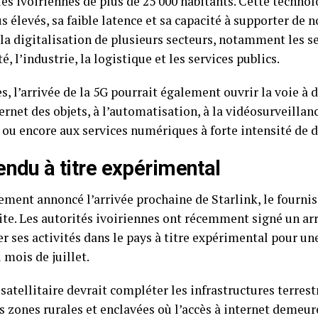
les ivoiriennes de plus de 25 000 habitants. Cette techno
us élevés, sa faible latence et sa capacité à supporter de
 la digitalisation de plusieurs secteurs, notamment les se
é, l’industrie, la logistique et les services publics.
es, l’arrivée de la 5G pourrait également ouvrir la voie à
ternet des objets, à l’automatisation, à la vidéosurveillan
ou encore aux services numériques à forte intensité de 
tendu à titre expérimental
ement annoncé l’arrivée prochaine de Starlink, le fournis
lite. Les autorités ivoiriennes ont récemment signé un ar
cer ses activités dans le pays à titre expérimental pour u
mois de juillet.
satellitaire devrait compléter les infrastructures terrest
s zones rurales et enclavées où l’accès à internet demeure 