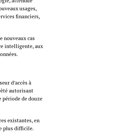
logie, attendue
 nouveaux usages,
rvices financiers,
 de nouveaux cas
ce intelligente, aux
données.
seur d’accès à
rêté autorisant
ne période de douze
res existantes, en
plus difficile.