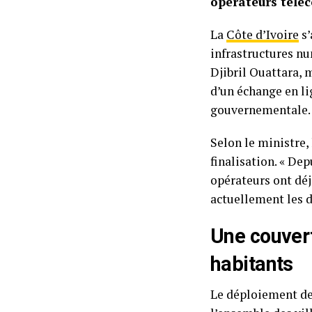
opérateurs télé
La
Côte d’Ivoire
s’
infrastructures nu
Djibril Ouattara, 
d’un échange en l
gouvernementale.
Selon le ministre,
finalisation. « Dep
opérateurs ont déj
actuellement les d
Une couvert
habitants
Le déploiement de 