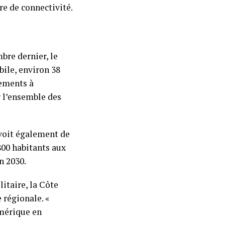
ère de connectivité.
bre dernier, le
ile, environ 38
nements à
r l’ensemble des
évoit également de
800 habitants aux
n 2030.
itaire, la Côte
régionale. «
umérique en