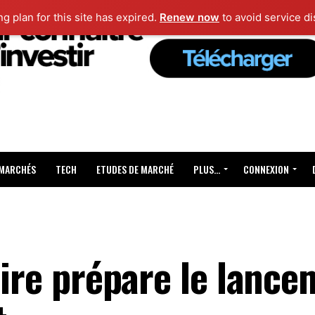
ng plan for this site has expired.
Renew now
to avoid service di
 MARCHÉS
TECH
ETUDES DE MARCHÉ
PLUS…
CONNEXION
oire prépare le lance