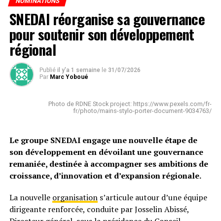
NOMINATIONS
SNEDAI réorganise sa gouvernance
pour soutenir son développement
régional
Publié
il y'a 1 semaine
le
31/07/2026
Par
Marc Yoboué
Photo de RDNE Stock project: https://www.pexels.com/fr-
fr/photo/mains-stylo-porter-document-9034763/
Le groupe SNEDAI engage une nouvelle étape de
son développement en dévoilant une gouvernance
remaniée, destinée à accompagner ses ambitions de
croissance, d’innovation et d’expansion régionale.
La nouvelle
organisation
s’articule autour d’une équipe
dirigeante renforcée, conduite par Josselin Abissé,