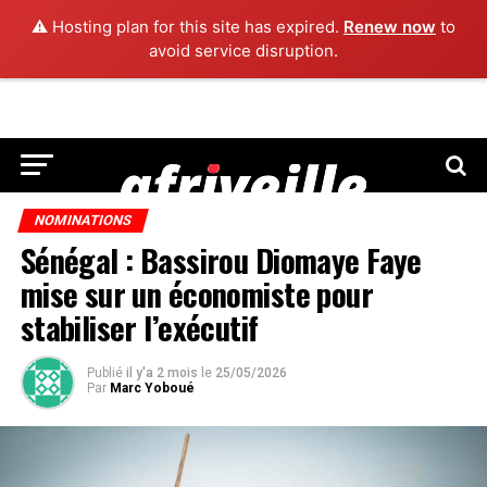
⚠️ Hosting plan for this site has expired.
Renew now
to
avoid service disruption.
NOMINATIONS
Sénégal : Bassirou Diomaye Faye
mise sur un économiste pour
stabiliser l’exécutif
Publié
il y'a 2 mois
le
25/05/2026
Par
Marc Yoboué