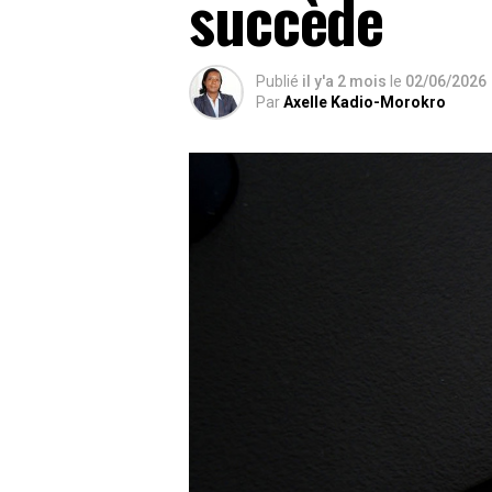
succède
Publié
il y'a 2 mois
le
02/06/2026
Par
Axelle Kadio-Morokro