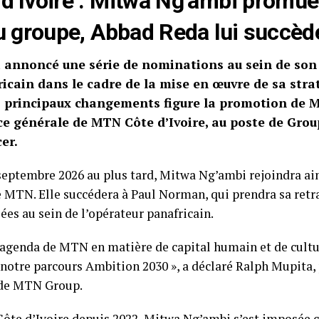
d’Ivoire : Mitwa Ng’ambi promue
u groupe, Abbad Reda lui succèd
annoncé une série de nominations au sein de son
cain dans le cadre de la mise en œuvre de sa stra
es principaux changements figure la promotion de 
ice générale de MTN Côte d’Ivoire, au poste de Grou
er.
septembre 2026 au plus tard, Mitwa Ng’ambi rejoindra ain
 MTN. Elle succédera à Paul Norman, qui prendra sa retra
ées au sein de l’opérateur panafricain.
’agenda de MTN en matière de capital humain et de cultu
notre parcours Ambition 2030 », a déclaré Ralph Mupita, 
 de MTN Group.
Côte d’Ivoire depuis 2022, Mitwa Ng’ambi s’est imposée