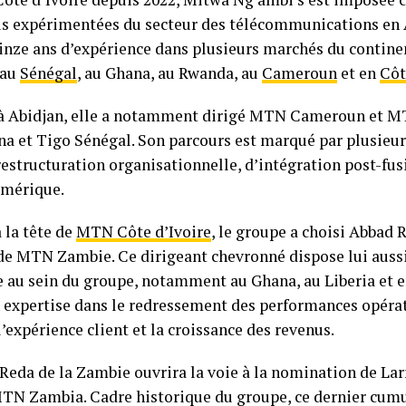
us expérimentées du secteur des télécommunications en A
inze ans d’expérience dans plusieurs marchés du contin
 au
Sénégal
, au Ghana, au Rwanda, au
Cameroun
et en
Côt
 à Abidjan, elle a notamment dirigé MTN Cameroun et M
na et Tigo Sénégal. Son parcours est marqué par plusieur
estructuration organisationnelle, d’intégration post-fus
umérique.
 la tête de
MTN Côte d’Ivoire
, le groupe a choisi Abbad 
de MTN Zambie. Ce dirigeant chevronné dispose lui aussi
e au sein du groupe, notamment au Ghana, au Liberia et e
expertise dans le redressement des performances opérat
l’expérience client et la croissance des revenus.
 Reda de la Zambie ouvrira la voie à la nomination de L
N Zambia. Cadre historique du groupe, ce dernier cumul