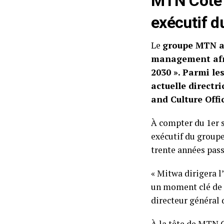
MTN Côte 
exécutif d
Le
groupe MTN a 
management afri
2030 ». Parmi l
actuelle directr
and Culture Offic
À compter du 1er 
exécutif du groupe
trente années pass
« Mitwa dirigera l
un moment clé de 
directeur général
À la tête de MTN 