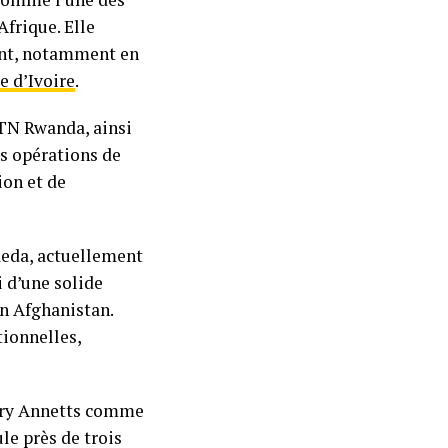
frique. Elle
ent, notamment en
e d’Ivoire
.
TN Rwanda, ainsi
s opérations de
ion et de
Reda, actuellement
 d’une solide
n Afghanistan.
ionnelles,
arry Annetts comme
e près de trois