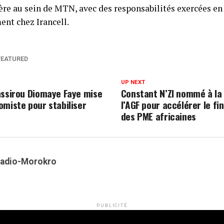
ère au sein de MTN, avec des responsabilités exercées en
ent chez Irancell.
FEATURED
UP NEXT
assirou Diomaye Faye mise
Constant N’ZI nommé à la
omiste pour stabiliser
l’AGF pour accélérer le f
des PME africaines
Kadio-Morokro
PUBLICITÉ