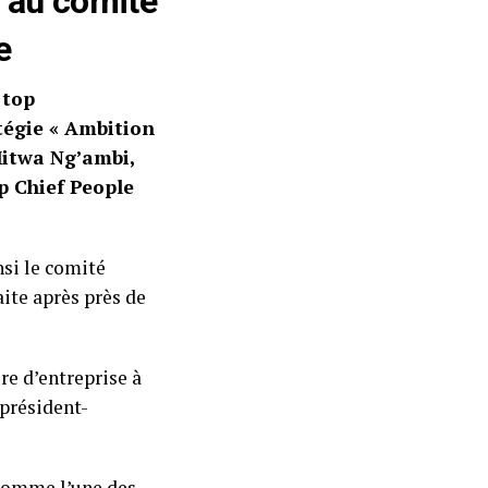
 au comité
e
 top
tégie « Ambition
Mitwa Ng’ambi,
p Chief People
si le comité
ite après près de
re d’entreprise à
président-
 comme l’une des