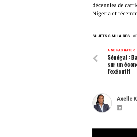
décennies de carri
Nigeria et récemm
SUJETS SIMILAIRES
A NE PAS RATER
Sénégal : B
sur un écon
l’exécutif
Axelle 