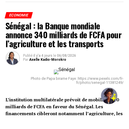
ECONOMIE
Sénégal : la Banque mondiale
annonce 340 milliards de FCFA pour
l’agriculture et les transports
Publié
il y'a 4 jours
le
06/08/2026
Par
Axelle Kadio-Morokro
Photo de Papa birame Faye: https://www.pexels.com/fr-
fr/photo/senegal-11381249/
L’institution multilatérale prévoit de mobiliser 340
milliards de FCFA en faveur du Sénégal. Les
financements cibleront notamment l’agriculture, les
infrastructures de transport et les programmes
destinés aux jeunes et aux femmes.