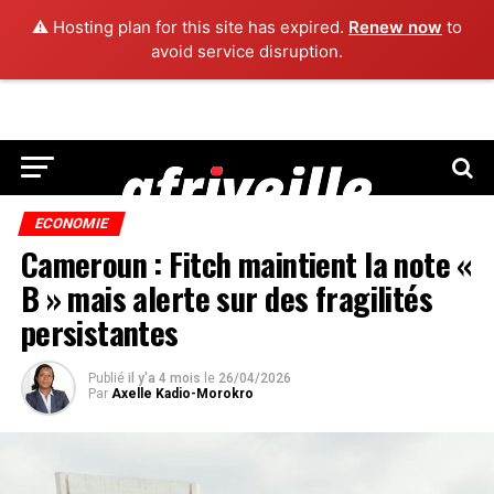
⚠️ Hosting plan for this site has expired.
Renew now
to
avoid service disruption.
ECONOMIE
Cameroun : Fitch maintient la note «
B » mais alerte sur des fragilités
persistantes
Publié
il y'a 4 mois
le
26/04/2026
Par
Axelle Kadio-Morokro