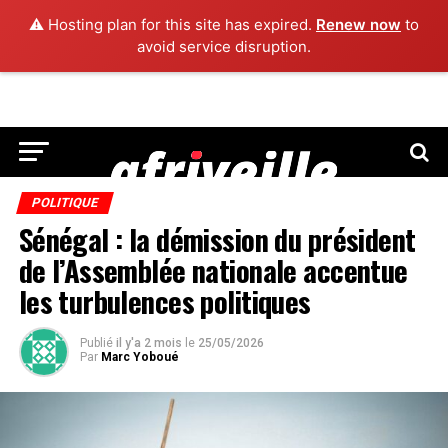
⚠️ Hosting plan for this site has expired.
Renew now
to
avoid service disruption.
POLITIQUE
Sénégal : la démission du président
de l’Assemblée nationale accentue
les turbulences politiques
Publié
il y'a 2 mois
le
25/05/2026
Par
Marc Yoboué