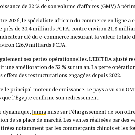
croissance de 32 % de son volume d’affaires (GMV) à péri
re 2026, le spécialiste africain du commerce en ligne a 
 de près de 30,4 milliards FCFA, contre environ 21,8 milli
 indicateur clé du e-commerce mesurant la valeur totale
nviron 126,9 milliards FCFA.
galement ses pertes opérationnelles. L’EBITDA ajusté res
it une amélioration de 32 % sur un an. La perte opératio
es effets des restructurations engagées depuis 2022.
 le principal moteur de croissance. Le pays a vu son GM
s que l’Égypte confirme son redressement.
te dynamique,
Jumia
mise sur l’élargissement de son offre
tion de sa place de marché. Les ventes réalisées par des 
 tirées notamment par les commerçants chinois et les fo