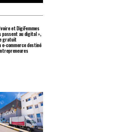
Ivoire et DigiFemmes
s passent au digital »,
 gratuit
on e-commerce destiné
ntrepreneures