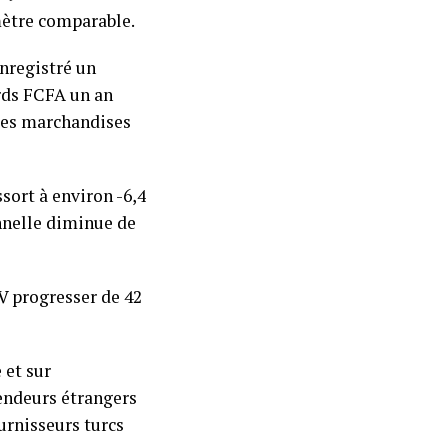
mètre comparable.
enregistré un
ards FCFA un an
 des marchandises
sort à environ -6,4
nnelle diminue de
V progresser de 42
 et sur
vendeurs étrangers
urnisseurs turcs