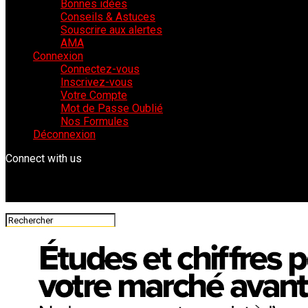
Bonnes idées
Conseils & Astuces
Souscrire aux alertes
AMA
Connexion
Connectez-vous
Inscrivez-vous
Votre Compte
Mot de Passe Oublié
Nos Formules
Déconnexion
Connect with us