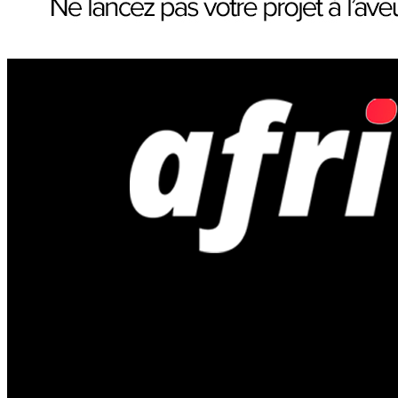
Afriveille | Actualités économiques, bus
Africa Unveils Landmark Integrity & Equity Principles and Coor