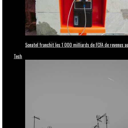
Sonatel franchit les 1 000 milliards de FCFA de revenus
Tech