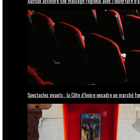
Auchan accélère son maillage régional avec l’ouverture d
Spectacles vivants : la Côte d’Ivoire encadre un marché fo