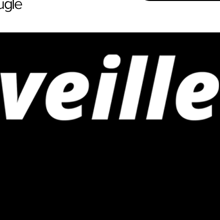
iness et innovations en Afrique
dination Platform to Strengthen Carbon Markets