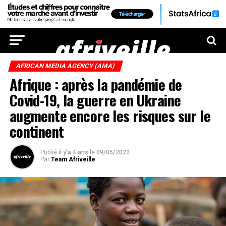
AFRICAN MEDIA AGENCY (AMA)
Afrique : après la pandémie de
Covid-19, la guerre en Ukraine
augmente encore les risques sur le
continent
Publié
il y'a 4 ans
le
09/05/2022
Par
Team Afriveille