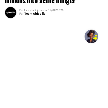
millions into acute hunger
Publié
il y'a 2 jours
le
05/08/2026
Par
Team Afriveille