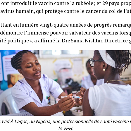
 ont introduit le vaccin contre la rubéole ; et 29 pays pro
avirus humain, qui protège contre le cancer du col de l’u
ttant en lumière vingt-quatre années de progrès remarqu
 démontre l’immense pouvoir salvateur des vaccins lorsq
ité politique », a affirmé la Dre Sania Nishtar, Directrice
id À Lagos, au Nigéria, une professionnelle de santé vaccine un
le VPH.