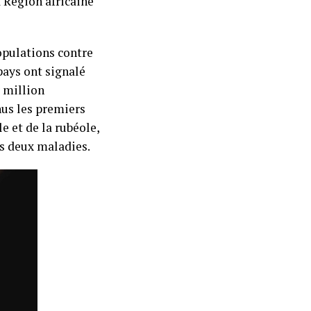
a Région africaine
opulations contre
 pays ont signalé
 million
nus les premiers
e et de la rubéole,
s deux maladies.