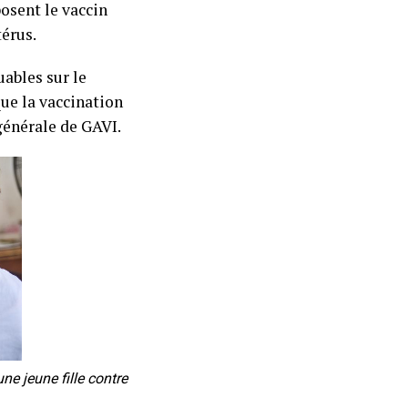
posent le vaccin
térus.
ables sur le
ue la vaccination
 générale de GAVI.
e jeune fille contre