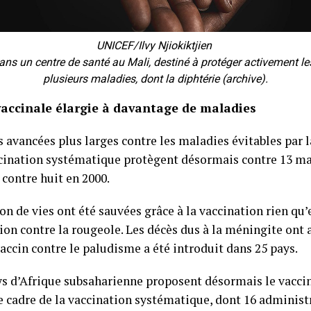
UNICEF/Ilvy Njiokiktjien
dans un centre de santé au Mali, destiné à protéger activement l
plusieurs maladies, dont la diphtérie (archive).
vaccinale élargie à davantage de maladies
 avancées plus larges contre les maladies évitables par la
ccination systématique protègent désormais contre 13 ma
 contre huit en 2000.
on de vies ont été sauvées grâce à la vaccination rien qu’
tion contre la rougeole. Les décès dus à la méningite ont
vaccin contre le paludisme a été introduit dans 25 pays.
ays d’Afrique subsaharienne proposent désormais le vacci
le cadre de la vaccination systématique, dont 16 administ