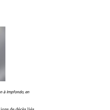
on à Impfondo, en
ions de décès liés