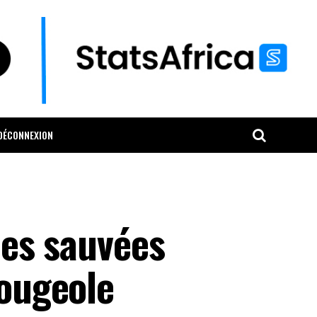
DÉCONNEXION
ies sauvées
rougeole