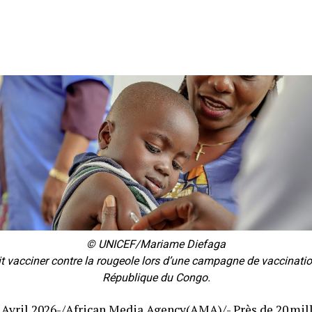
© UNICEF/Mariame Diefaga
t vacciner contre la rougeole lors d’une campagne de vaccinati
République du Congo.
Avril 2026-/African Media Agency(AMA)/- Près de 20 mill