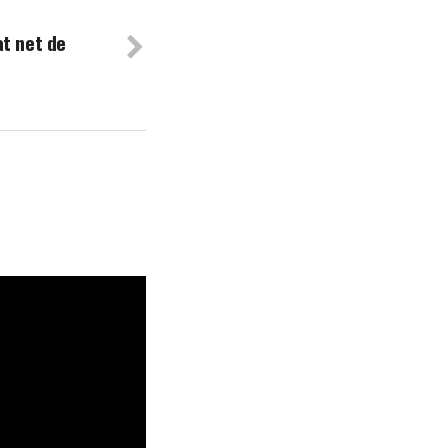
at net de
7