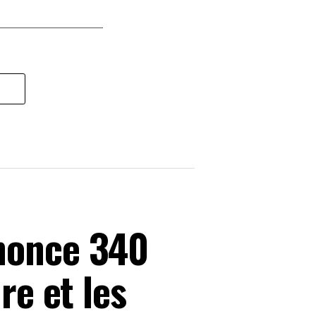
nnonce 340
re et les