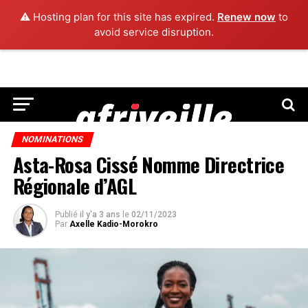
⚠️ Hosting plan for this site has expired.
Renew now
to
avoid service disruption.
NOMINATIONS
Asta-Rosa Cissé Nomme Directrice
Régionale d’AGL
Publié
il y'a 3 ans
le
02/11/2023
Par
Axelle Kadio-Morokro