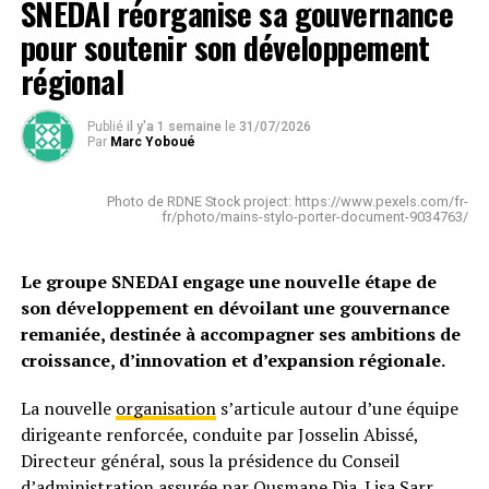
SNEDAI réorganise sa gouvernance
pour soutenir son développement
régional
Publié
il y'a 1 semaine
le
31/07/2026
Par
Marc Yoboué
Photo de RDNE Stock project: https://www.pexels.com/fr-
fr/photo/mains-stylo-porter-document-9034763/
Le groupe SNEDAI engage une nouvelle étape de
son développement en dévoilant une gouvernance
remaniée, destinée à accompagner ses ambitions de
croissance, d’innovation et d’expansion régionale.
La nouvelle
organisation
s’articule autour d’une équipe
dirigeante renforcée, conduite par Josselin Abissé,
Directeur général, sous la présidence du Conseil
d’administration assurée par Ousmane Dia. Lisa Sarr