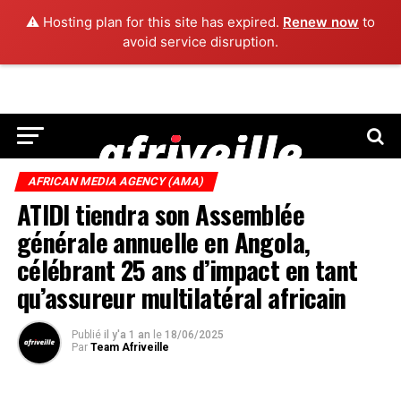
⚠️ Hosting plan for this site has expired.
Renew now
to
avoid service disruption.
AFRICAN MEDIA AGENCY (AMA)
ATIDI tiendra son Assemblée
générale annuelle en Angola,
célébrant 25 ans d’impact en tant
qu’assureur multilatéral africain
Publié
il y'a 1 an
le
18/06/2025
Par
Team Afriveille