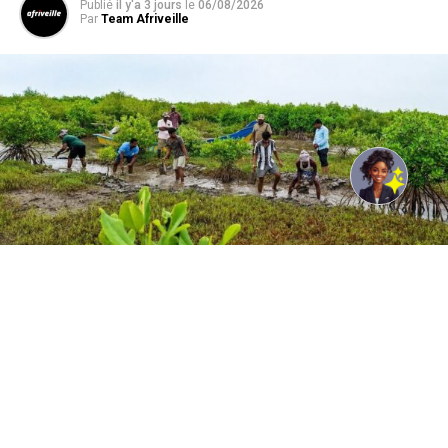
Publié
il y'a 3 jours
le
06/08/2026
Par
Team Afriveille