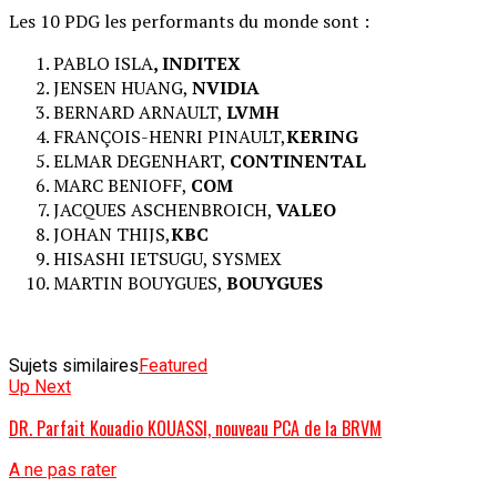
Les 10 PDG les performants du monde sont :
PABLO ISLA
, INDITEX
JENSEN HUANG,
NVIDIA
BERNARD ARNAULT,
LVMH
FRANÇOIS-HENRI PINAULT,
KERING
ELMAR DEGENHART,
CONTINENTAL
MARC BENIOFF,
COM
JACQUES ASCHENBROICH,
VALEO
JOHAN THIJS,
KBC
HISASHI IETSUGU, SYSMEX
MARTIN BOUYGUES,
BOUYGUES
Sujets similaires
Featured
Up Next
DR. Parfait Kouadio KOUASSI, nouveau PCA de la BRVM
A ne pas rater