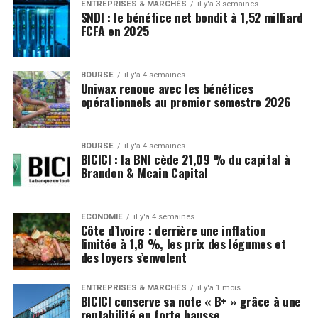
ENTREPRISES & MARCHÉS
il y'a 3 semaines
SNDI : le bénéfice net bondit à 1,52 milliard
FCFA en 2025
BOURSE
il y'a 4 semaines
Uniwax renoue avec les bénéfices
opérationnels au premier semestre 2026
BOURSE
il y'a 4 semaines
BICICI : la BNI cède 21,09 % du capital à
Brandon & Mcain Capital
ECONOMIE
il y'a 4 semaines
Côte d’Ivoire : derrière une inflation
limitée à 1,8 %, les prix des légumes et
des loyers s’envolent
ENTREPRISES & MARCHÉS
il y'a 1 mois
BICICI conserve sa note « B+ » grâce à une
rentabilité en forte hausse