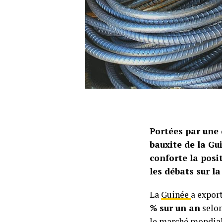
Portées par une 
bauxite de la Gu
conforte la posi
les débats sur l
La
Guinée
a expor
% sur un an
selon
le marché mondial