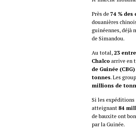
Près de
74 % des 
douanières chinois
guinéennes, déjà m
de Simandou.
Au total,
23 entre
Chalco
arrive en 
de Guinée (CBG)
tonnes
. Les gro
millions de ton
Si les expéditions
atteignant
84 mil
de bauxite ont bo
par la Guinée.