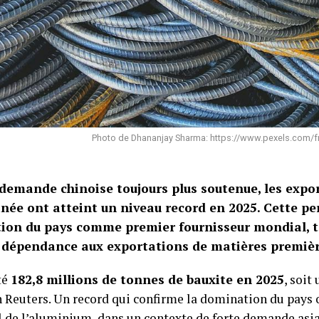
Photo de Dhananjay Sharma: https://www.pexels.com/fr-
demande chinoise toujours plus soutenue, les expo
inée ont atteint un niveau record en 2025. Cette p
tion du pays comme premier fournisseur mondial, t
a dépendance aux exportations de matières premièr
té
182,8 millions de tonnes de bauxite en 2025
, soit
 Reuters. Un record qui confirme la domination du pays o
 de l’aluminium, dans un contexte de forte demande asia