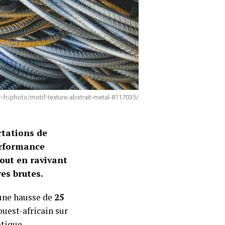
fr/photo/motif-texture-abstrait-metal-8117035/
rtations de
erformance
out en ravivant
es brutes.
 une hausse de
25
uest-africain sur
tique.