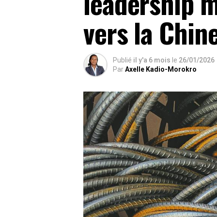
leadership m
vers la Chin
Publié
il y'a 6 mois
le
26/01/2026
Par
Axelle Kadio-Morokro