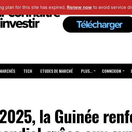
ng plan for this site has expired.
Renew now
to avoid service di
 MARCHÉS
TECH
ETUDES DE MARCHÉ
PLUS…
CONNEXION
 2025, la Guinée ren