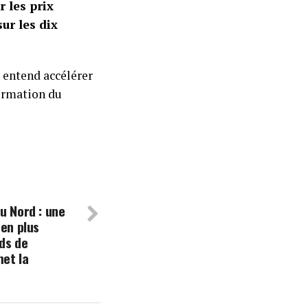
r les prix
sur les dix
 entend accélérer
formation du
u Nord : une
 en plus
rds de
met la