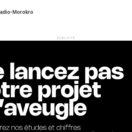
Kadio-Morokro
PUBLICITÉ