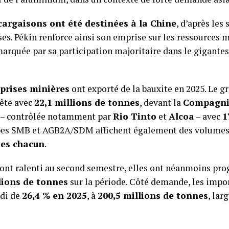
cargaisons ont été destinées à la Chine
, d’après les 
es. Pékin renforce ainsi son emprise sur les ressources 
arquée par sa participation majoritaire dans le gigantes
prises minières
ont exporté de la bauxite en 2025. Le g
tête avec
22,1 millions de tonnes
, devant la
Compagnie
– contrôlée notamment par
Rio Tinto
et
Alcoa
– avec
1
upes SMB et AGB2A/SDM affichent également des volumes 
nes chacun
.
 ont ralenti au second semestre, elles ont néanmoins pr
lions de tonnes
sur la période. Côté demande, les impo
ndi de
26,4 % en 2025
, à
200,5 millions de tonnes
, la