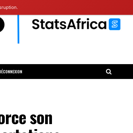
sruption.
DÉCONNEXION
force son