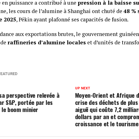
 en puissance a contribué à une
pression à la baisse su
ine, les cours de l’alumine à Shanghai ont chuté de
48 % 
e 2025
, Pékin ayant plafonné ses capacités de fusion.
ndance aux exportations brutes, le gouvernement guinéen
 de
raffineries d’alumine locales
et d’unités de trans
FEATURED
UP NEXT
sa perspective relevée à
Moyen-Orient et Afrique d
ar S&P, portée par les
crise des déchets de plus
 le boom minier
aiguë qui coûte 7,2 millia
dollars par an et compro
croissance et le tourisme