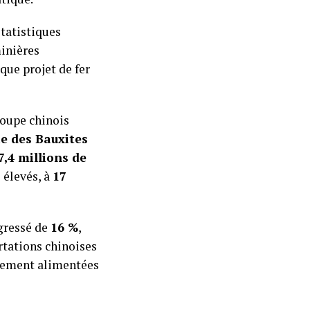
statistiques
minières
que projet de fer
roupe chinois
 des Bauxites
7,4 millions de
élevés, à
17
ogressé de
16 %
,
rtations chinoises
rgement alimentées