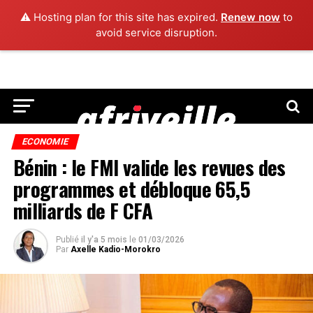
⚠️ Hosting plan for this site has expired.
Renew now
to
avoid service disruption.
ECONOMIE
Bénin : le FMI valide les revues des
programmes et débloque 65,5
milliards de F CFA
Publié
il y'a 5 mois
le
01/03/2026
Par
Axelle Kadio-Morokro