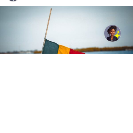
Photo de Papa birame Faye: https://www.pexels.com/fr-
fr/photo/senegal-11381249/
L’institution multilatérale prévoit de mobiliser 340
milliards de FCFA en faveur du Sénégal. Les