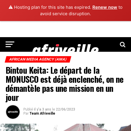
⚠️ Hosting plan for this site has expired.
Renew now
to
avoid service disruption.
AFRICAN MEDIA AGENCY (AMA)
Bintou Keita: Le départ de la
MONUSCO est déjà enclenché, on ne
démantèle pas une mission en un
jour
Publié
il y'a 3 ans
le
22/06/2023
Par
Team Afriveille