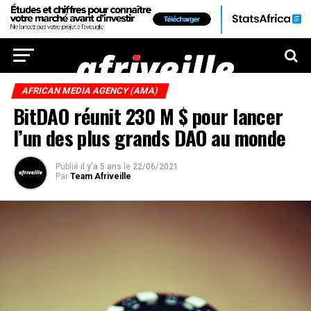
AFRICAN MEDIA AGENCY (AMA)
BitDAO réunit 230 M $ pour lancer
l’un des plus grands DAO au monde
Publié
il y'a 5 ans
le
22/06/2021
Par
Team Afriveille