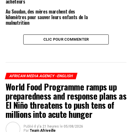
acheteurs
Au Soudan, des mères marchent des
kilomètres pour sauver leurs enfants de la
malnutrition
CLIC POUR COMMENTER
AFRICAN MEDIA AGENCY -ENGLISH
World Food Programme ramps up
preparedness and response plans as
El Niño threatens to push tens of
millions into acute hunger
Publié
il y'a 21 heures
le
05/08/2026
Par
Team Afriveille