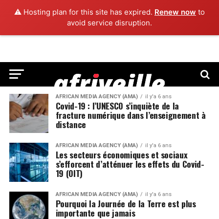
⚠️ Hosting plan for this site has expired.
Renew now
to
avoid service disruption.
AFRICAN MEDIA AGENCY (AMA)
il y'a 6 ans
Covid-19 : l’UNESCO s’inquiète de la
fracture numérique dans l’enseignement à
distance
AFRICAN MEDIA AGENCY (AMA)
il y'a 6 ans
Les secteurs économiques et sociaux
s’efforcent d’atténuer les effets du Covid-
19 (OIT)
AFRICAN MEDIA AGENCY (AMA)
il y'a 6 ans
Pourquoi la Journée de la Terre est plus
importante que jamais