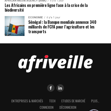
AFRICAN MEDIA AGENCY (AMA)
il y'a 1 jour
Les Africains en première ligne face à la crise de la
biodiversité
ECONOMIE
il y'a 1 jour
Sénégal : la Banque mondiale annonce 340
milliards de FCFA pour l’agriculture et les
transports
ENTREPRISES & MARCHÉS
TECH
ETUDES DE MARCHÉ
PLUS…
CONNEXION
DÉCONNEXION