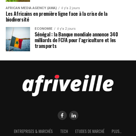
AFRICAN MEDIA AGENCY (AMA)
il y'a 2 jours
Les Africains en première ligne face à la crise de la
biodiversité
ECONOMIE
il y'a 2 jours
Sénégal : la Banque mondiale annonce 340
milliards de FCFA pour l’agriculture et les
transports
ENTREPRISES & MARCHÉS
TECH
ETUDES DE MARCHÉ
PLUS…