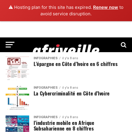
⚠️ Hosting plan for this site has expired.
Renew now
to
avoid service disruption.
INFOGRAPHIES
il y'a 8 ans
L’épargne en Côte d’Ivoire en 6 chiffres
INFOGRAPHIES
il y'a 8 ans
La Cybercriminalité en Côte d’Ivoire
INFOGRAPHIES
il y'a 8 ans
l’industrie mobile en Afrique
Subsaharienne en 8 chiffres