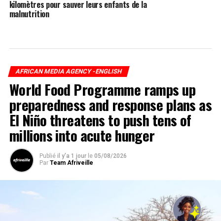
kilomètres pour sauver leurs enfants de la
malnutrition
AFRICAN MEDIA AGENCY -ENGLISH
World Food Programme ramps up
preparedness and response plans as
El Niño threatens to push tens of
millions into acute hunger
Publié
il y'a 1 jour
le
05/08/2026
Par
Team Afriveille