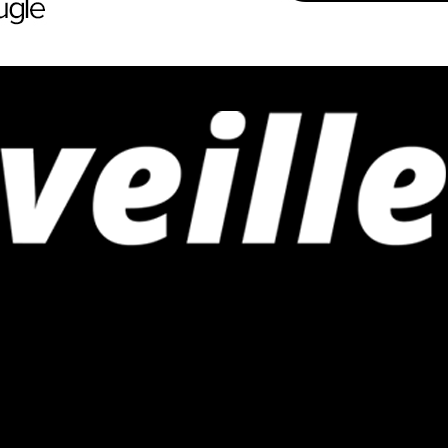
iness et innovations en Afrique
n plein essor en mars 2025