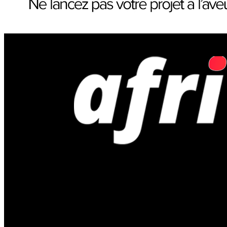
Afriveille | Actualités économiques, bus
Conjoncture UEMOA : inflation maîtrisée, activité industrielle e