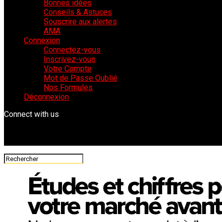
Bonnes idées
Conseils & Astuces
Souscrire aux alertes
AMA
Connexion
Connectez-vous
Inscrivez-vous
Votre Compte
Mot de Passe Oublié
Nos Formules
Déconnexion
Connect with us