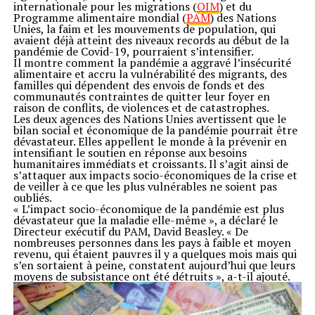
internationale pour les migrations (
OIM
) et du
Programme alimentaire mondial (
PAM
) des Nations
Unies, la faim et les mouvements de population, qui
avaient déjà atteint des niveaux records au début de la
pandémie de Covid-19, pourraient s’intensifier.
Il montre comment la pandémie a aggravé l’insécurité
alimentaire et accru la vulnérabilité des migrants, des
familles qui dépendent des envois de fonds et des
communautés contraintes de quitter leur foyer en
raison de conflits, de violences et de catastrophes.
Les deux agences des Nations Unies avertissent que le
bilan social et économique de la pandémie pourrait être
dévastateur. Elles appellent le monde à la prévenir en
intensifiant le soutien en réponse aux besoins
humanitaires immédiats et croissants. Il s’agit ainsi de
s’attaquer aux impacts socio-économiques de la crise et
de veiller à ce que les plus vulnérables ne soient pas
oubliés.
« L’impact socio-économique de la pandémie est plus
dévastateur que la maladie elle-même », a déclaré le
Directeur exécutif du PAM, David Beasley. « De
nombreuses personnes dans les pays à faible et moyen
revenu, qui étaient pauvres il y a quelques mois mais qui
s’en sortaient à peine, constatent aujourd’hui que leurs
moyens de subsistance ont été détruits », a-t-il ajouté.