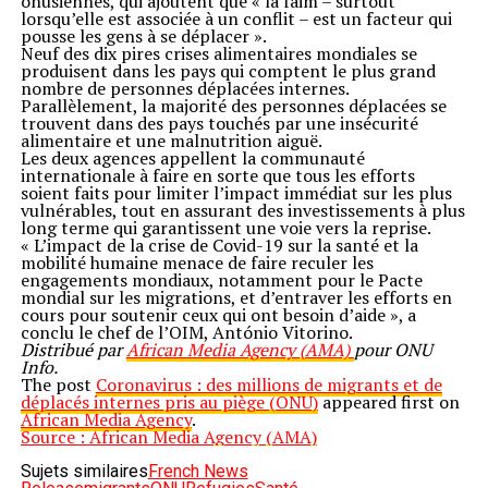
onusiennes, qui ajoutent que « la faim – surtout
lorsqu’elle est associée à un conflit – est un facteur qui
pousse les gens à se déplacer ».
Neuf des dix pires crises alimentaires mondiales se
produisent dans les pays qui comptent le plus grand
nombre de personnes déplacées internes.
Parallèlement, la majorité des personnes déplacées se
trouvent dans des pays touchés par une insécurité
alimentaire et une malnutrition aiguë.
Les deux agences appellent la communauté
internationale à faire en sorte que tous les efforts
soient faits pour limiter l’impact immédiat sur les plus
vulnérables, tout en assurant des investissements à plus
long terme qui garantissent une voie vers la reprise.
« L’impact de la crise de Covid-19 sur la santé et la
mobilité humaine menace de faire reculer les
engagements mondiaux, notamment pour le Pacte
mondial sur les migrations, et d’entraver les efforts en
cours pour soutenir ceux qui ont besoin d’aide », a
conclu le chef de l’OIM, António Vitorino.
Distribué par
African Media Agency (AMA)
pour ONU
Info.
The post
Coronavirus : des millions de migrants et de
déplacés internes pris au piège (ONU)
appeared first on
African Media Agency
.
Source : African Media Agency (AMA)
Sujets similaires
French News