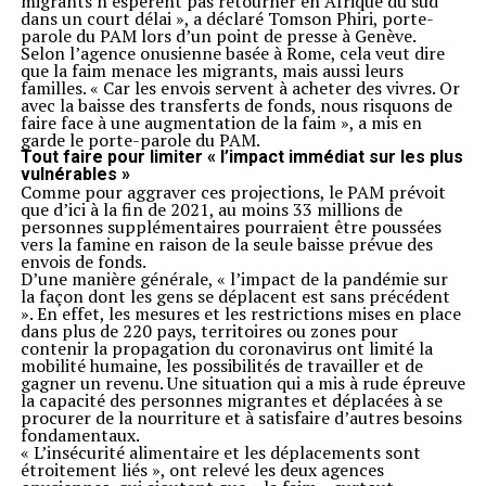
migrants n’espèrent pas retourner en Afrique du sud
dans un court délai », a déclaré Tomson Phiri, porte-
parole du PAM lors d’un point de presse à Genève.
Selon l’agence onusienne basée à Rome, cela veut dire
que la faim menace les migrants, mais aussi leurs
familles. « Car les envois servent à acheter des vivres. Or
avec la baisse des transferts de fonds, nous risquons de
faire face à une augmentation de la faim », a mis en
garde le porte-parole du PAM.
Tout faire pour limiter « l’impact immédiat sur les plus
vulnérables »
Comme pour aggraver ces projections, le PAM prévoit
que d’ici à la fin de 2021, au moins 33 millions de
personnes supplémentaires pourraient être poussées
vers la famine en raison de la seule baisse prévue des
envois de fonds.
D’une manière générale, « l’impact de la pandémie sur
la façon dont les gens se déplacent est sans précédent
». En effet, les mesures et les restrictions mises en place
dans plus de 220 pays, territoires ou zones pour
contenir la propagation du coronavirus ont limité la
mobilité humaine, les possibilités de travailler et de
gagner un revenu. Une situation qui a mis à rude épreuve
la capacité des personnes migrantes et déplacées à se
procurer de la nourriture et à satisfaire d’autres besoins
fondamentaux.
« L’insécurité alimentaire et les déplacements sont
étroitement liés », ont relevé les deux agences