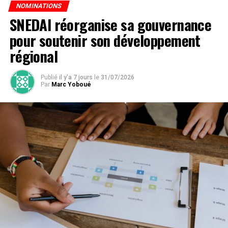
NOMINATIONS
SNEDAI réorganise sa gouvernance
pour soutenir son développement
régional
Publié
il y'a 7 jours
le
31/07/2026
Par
Marc Yoboué