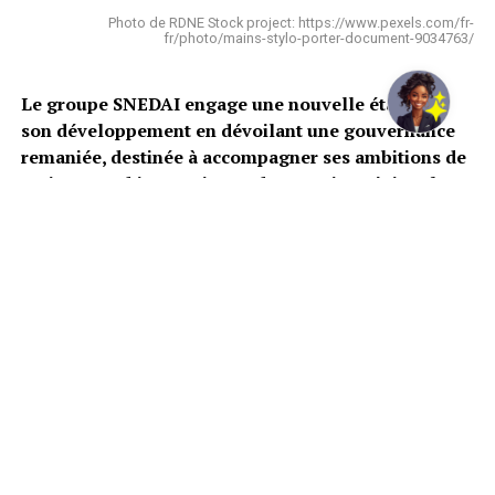
Photo de RDNE Stock project: https://www.pexels.com/fr-
fr/photo/mains-stylo-porter-document-9034763/
Le groupe SNEDAI engage une nouvelle étape de
son développement en dévoilant une gouvernance
remaniée, destinée à accompagner ses ambitions de
croissance, d’innovation et d’expansion régionale.
La nouvelle
organisation
s’articule autour d’une équipe
dirigeante renforcée, conduite par Josselin Abissé,
Directeur général, sous la présidence du Conseil
d’administration assurée par Ousmane Dia. Lisa Sarr
occupe le poste de Directrice générale adjointe.
Le comité exécutif réunit également plusieurs
responsables en charge des fonctions stratégiques du
groupe. Guy-Roger N’Zi pilote les projets extérieurs,
Marie Odile Kassi supervise les affaires juridiques en
qualité de Secrétaire générale, tandis que Mohamed