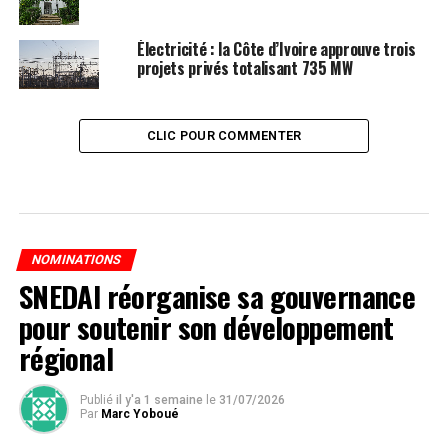
Électricité : la Côte d’Ivoire approuve trois
projets privés totalisant 735 MW
CLIC POUR COMMENTER
NOMINATIONS
SNEDAI réorganise sa gouvernance
pour soutenir son développement
régional
Publié
il y'a 1 semaine
le
31/07/2026
Par
Marc Yoboué