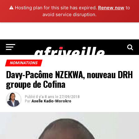
⚠️ Hosting plan for this site has expired.
Renew now
to
avoid service disruption.
NOMINATIONS
Davy-Pacôme NZEKWA, nouveau DRH
groupe de Cofina
Publié
il y'a 8 ans
le
27/09/2018
Par
Axelle Kadio-Morokro