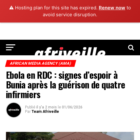
⚠️ Hosting plan for this site has expired.
Renew now
to
avoid service disruption.
AFRICAN MEDIA AGENCY (AMA)
Ebola en RDC : signes d’espoir à
Bunia après la guérison de quatre
infirmiers
Publié
il y'a 2 mois
le
01/06/2026
Par
Team Afriveille