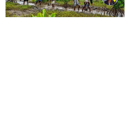
© UNDP India/Samuel Bathula Community members
participate in mangrove restoration under the GCF ECRICC
Project in Andhra Pradesh in India.
New York, USA, 08 August 2026 -/African Media
Agency(AMA)/ – For millions across Africa and the
developing world, the biodiversity crisis is not an
abstract problem – it’s the soil that no longer yields
bountiful harvests and the fish that no longer return to
coastal waters.
But
the world spends 30 times more money
destroying nature than protecting it
, and Africa often
lacks the necessary resources to address the crisis, the
head of the UN’s Biodiversity Convention warned this