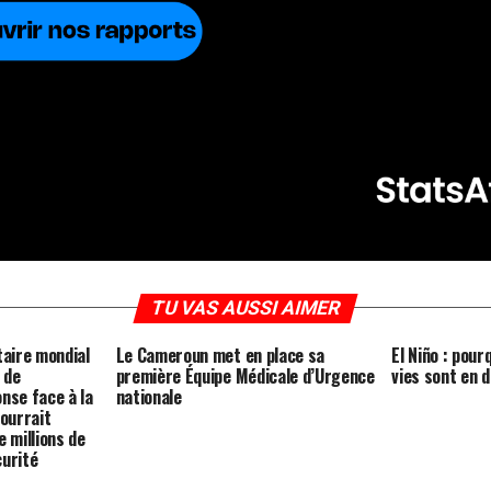
TU VAS AUSSI AIMER
aire mondial
Le Cameroun met en place sa
El Niño : pour
 de
première Équipe Médicale d’Urgence
vies sont en 
nse face à la
nationale
pourrait
e millions de
curité