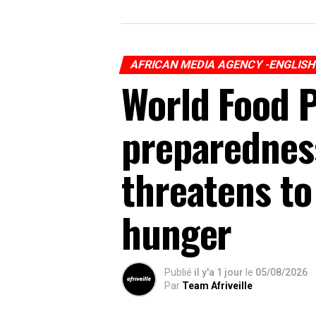
AFRICAN MEDIA AGENCY -ENGLIS
World Food 
preparedness
threatens to
hunger
Publié
il y'a 1 jour
le
05/08/2026
Par
Team Afriveille