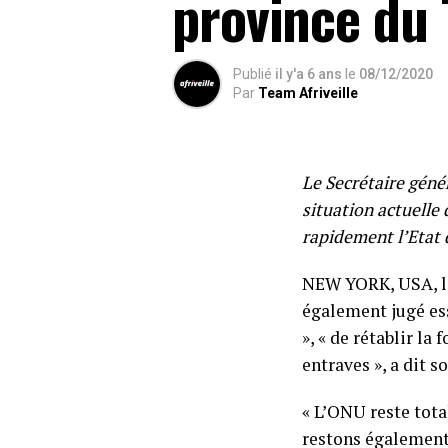
province du 
Publié
il y'a 6 ans
le
08/12/2020
Par
Team Afriveille
Le Secrétaire génér
situation actuelle 
rapidement l’Etat 
NEW YORK, USA, le
également jugé ess
», « de rétablir la
entraves », a dit s
« L’ONU reste tota
restons également