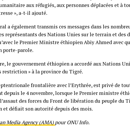
umanitaire aux réfugiés, aux personnes déplacées et à to
esse », a-t-il ajouté.
éral a également transmis ces messages dans les nombre
des représentants des Nations Unies sur le terrain et des 
u’avec le Premier Ministre éthiopien Abiy Ahmed avec qui
n porte-parole.
re, le gouvernement éthiopien a accordé aux Nations Uni
 restriction » à la province du Tigré.
ptentrionale frontalière avec l’Erythrée, est privé de tou
 depuis le 4 novembre, lorsque le Premier ministre éth
 l’assaut des forces du Front de libération du peuple du T
on et défiait son autorité depuis des mois.
can Media Agency (AMA)
pour ONU Info.