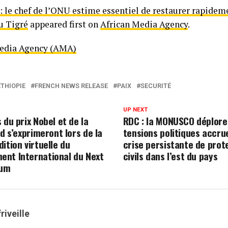
: le chef de l’ONU estime essentiel de restaurer rapideme
u Tigré
appeared first on
African Media Agency
.
Media Agency (AMA)
ETHIOPIE
FRENCH NEWS RELEASE
PAIX
SECURITÉ
UP NEXT
 du prix Nobel et de la
RDC : la MONUSCO déplore
ld s’exprimeront lors de la
tensions politiques accru
ition virtuelle du
crise persistante de prot
nt International du Next
civils dans l’est du pays
rum
riveille