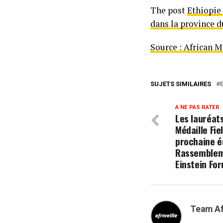
The post
Ethiopie 
dans la province d
Source : African 
SUJETS SIMILAIRES
A NE PAS RATER
Les lauréats
Médaille Fie
prochaine éd
Rassembleme
Einstein Fo
Team Af