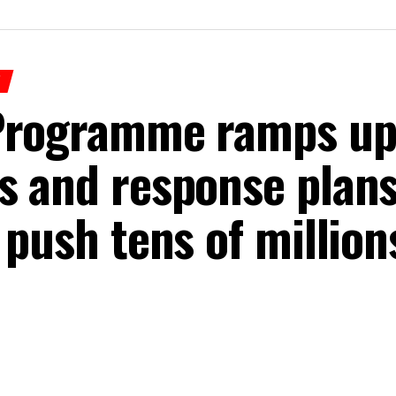
H
Programme ramps u
 and response plans 
 push tens of million