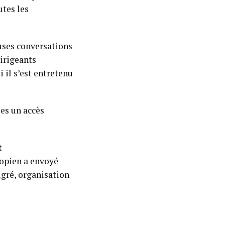
utes les
uses conversations
dirigeants
 il s’est entretenu
es un accès
t
iopien a envoyé
igré, organisation