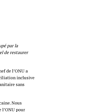
upé par la
el de restaurer
hef de l’ONU a
iliation inclusive
anitaire sans
caine. Nous
de l’ONU pour