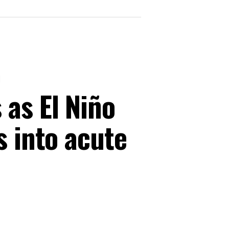
p
as El Niño
s into acute