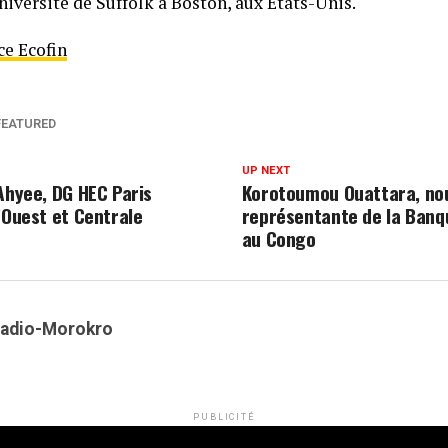
niversité de Suffolk à Boston, aux États-Unis.
e Ecofin
FEATURED
UP NEXT
 Ahyee, DG HEC Paris
Korotoumou Ouattara, nou
’Ouest et Centrale
représentante de la Banq
au Congo
Kadio-Morokro
PUBLICITÉ