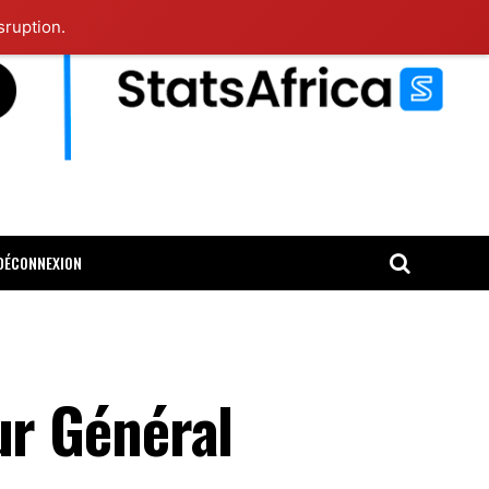
sruption.
DÉCONNEXION
r Général