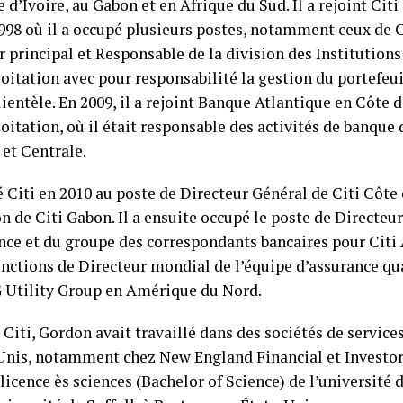
d’Ivoire, au Gabon et en Afrique du Sud. Il a rejoint Cit
998 où il a occupé plusieurs postes, notamment ceux de 
r principal et Responsable de la division des Institutions
loitation avec pour responsabilité la gestion du portefeui
lientèle. En 2009, il a rejoint Banque Atlantique en Côte 
oitation, où il était responsable des activités de banque 
 et Centrale.
 Citi en 2010 au poste de Directeur Général de Citi Côte 
n de Citi Gabon. Il a ensuite occupé le poste de Directeur
ce et du groupe des correspondants bancaires pour Citi 
 fonctions de Directeur mondial de l’équipe d’assurance qua
G Utility Group en Amérique du Nord.
Citi, Gordon avait travaillé dans des sociétés de services
Unis, notamment chez New England Financial et Investors
e licence ès sciences (Bachelor of Science) de l’universit