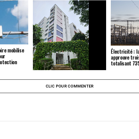
oire mobilise
Électricité : l
our
approuve troi
otection
totalisant 7
Logement : la Côte d’Ivoire mobilise
42 milliards de FCFA pour
CLIC POUR COMMENTER
construire 840 unités à Bouaké