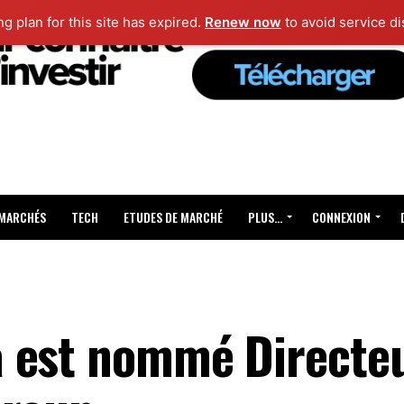
ng plan for this site has expired.
Renew now
to avoid service di
 MARCHÉS
TECH
ETUDES DE MARCHÉ
PLUS…
CONNEXION
 est nommé Directeu