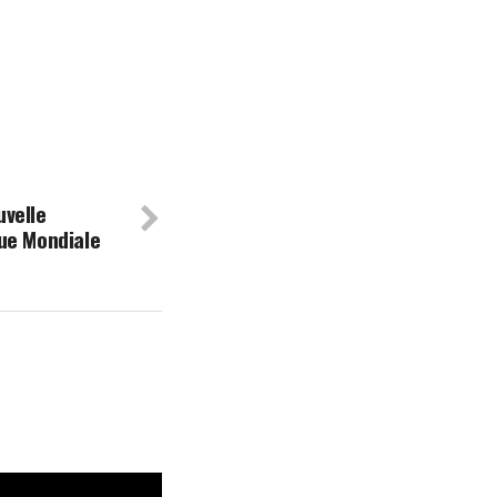
velle
ue Mondiale