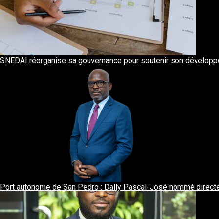
SNEDAI réorganise sa gouvernance pour soutenir son développ
Port autonome de San Pedro : Dally Pascal-José nommé directeur