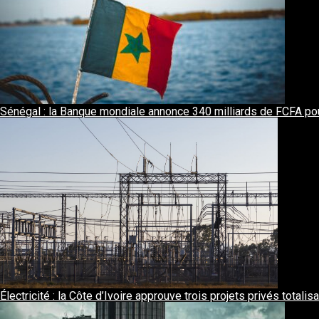
Sénégal : la Banque mondiale annonce 340 milliards de FCFA pour 
Électricité : la Côte d’Ivoire approuve trois projets privés total