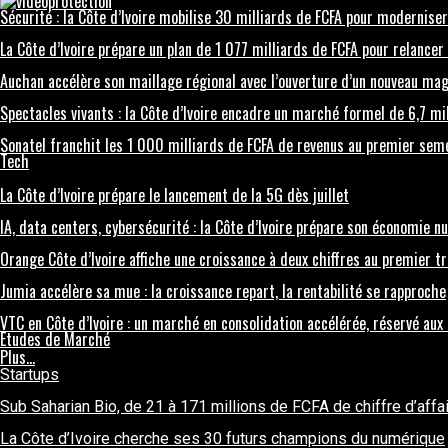
Sécurité : la Côte d’Ivoire mobilise 30 milliards de FCFA pour modernise
La Côte d’Ivoire prépare un plan de 1 077 milliards de FCFA pour relancer 
Auchan accélère son maillage régional avec l’ouverture d’un nouveau ma
Spectacles vivants : la Côte d’Ivoire encadre un marché formel de 6,7 mi
Sonatel franchit les 1 000 milliards de FCFA de revenus au premier se
Tech
La Côte d’Ivoire prépare le lancement de la 5G dès juillet
IA, data centers, cybersécurité : la Côte d’Ivoire prépare son économie 
Orange Côte d’Ivoire affiche une croissance à deux chiffres au premier 
Jumia accélère sa mue : la croissance repart, la rentabilité se rapproche
VTC en Côte d’Ivoire : un marché en consolidation accélérée, réservé aux
Etudes de Marché
Plus…
Startups
Sub Saharian Bio, de 21 à 171 millions de FCFA de chiffre d’affa
La Côte d’Ivoire cherche ses 30 futurs champions du numérique