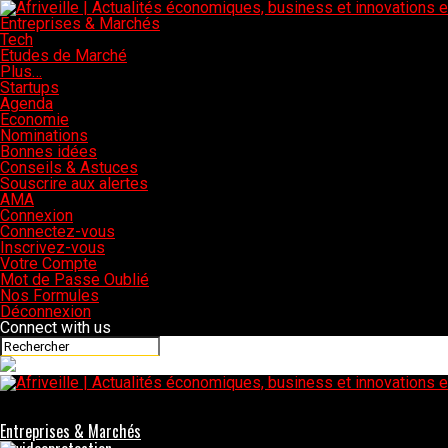
Entreprises & Marchés
Tech
Etudes de Marché
Plus…
Startups
Agenda
Economie
Nominations
Bonnes idées
Conseils & Astuces
Souscrire aux alertes
AMA
Connexion
Connectez-vous
Inscrivez-vous
Votre Compte
Mot de Passe Oublié
Nos Formules
Déconnexion
Connect with us
Afriveille | Actualités économiques, business et innovation
Guinée : l’ IFC injecte 12 milliards de FCFA dans Vista Gui pour r
Entreprises & Marchés