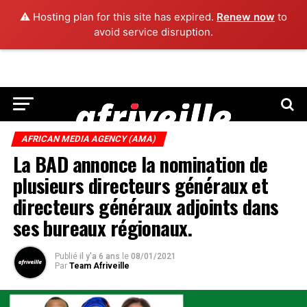
⚠️ Hosting plan for this site has expired.
Renew now
to
avoid service disruption.
AFRICAN MEDIA AGENCY (AMA)
La BAD annonce la nomination de
plusieurs directeurs généraux et
directeurs généraux adjoints dans
ses bureaux régionaux.
Publié
il y'a 6 ans
le
08/01/2021
Par
Team Afriveille