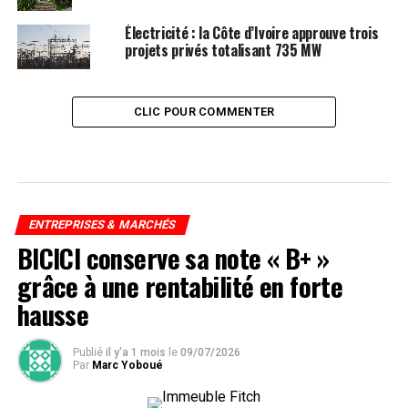
Électricité : la Côte d’Ivoire approuve trois
projets privés totalisant 735 MW
CLIC POUR COMMENTER
ENTREPRISES & MARCHÉS
BICICI conserve sa note « B+ »
grâce à une rentabilité en forte
hausse
Publié
il y'a 1 mois
le
09/07/2026
Par
Marc Yoboué