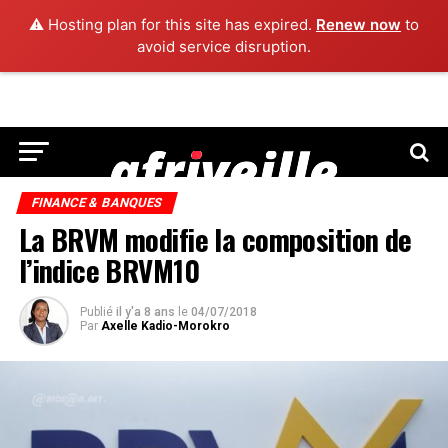
⚠️ Hosting plan for this site has expired.
Renew now
to
avoid service disruption.
FINANCE & BANQUES
La BRVM modifie la composition de
l’indice BRVM10
Publié
il y'a 8 ans
le
04/07/2018
Par
Axelle Kadio-Morokro