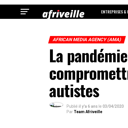
ENTREPRISES &
AFRICAN MEDIA AGENCY (AMA)
La pandémie 
compromettr
autistes
Publié
il y'a 6 ans
le
03/04/2020
Par
Team Afriveille