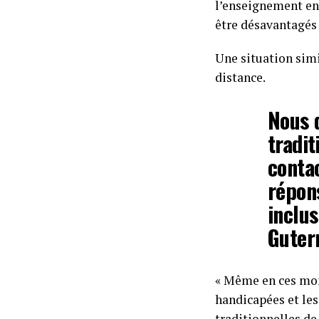
l’enseignement en 
être désavantagés 
Une situation simi
distance.
Nous d
tradit
contac
répons
inclus
Guter
« Même en ces mom
handicapées et les
traditionnelles de 