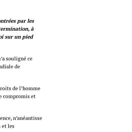
ntrées par les
termination, à
oi sur un pied
’a souligné ce
ndiale de
droits de l’homme
re compromis et
gence, n’anéantisse
 et les