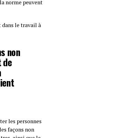
e la norme peuvent
 dans le travail à
ns non
t de
a
ient
ter les personnes
 les façons non
tres, ainsi que la