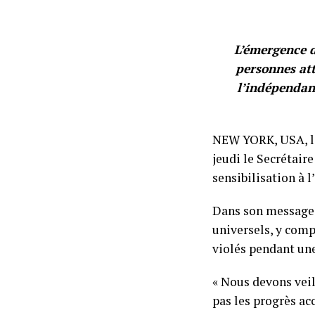
L’émergence d
personnes att
l’indépendanc
NEW YORK, USA, le 
jeudi le Secrétair
sensibilisation à l
Dans son message
universels, y com
violés pendant un
« Nous devons veil
pas les progrès ac