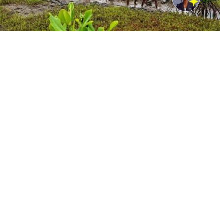
© UNDP India/Samuel Bathula Community members
participate in mangrove restoration under the GCF ECRICC
Project in Andhra Pradesh in India.
New York, USA, 08 August 2026 -/African Media
Agency(AMA)/ – For millions across Africa and the