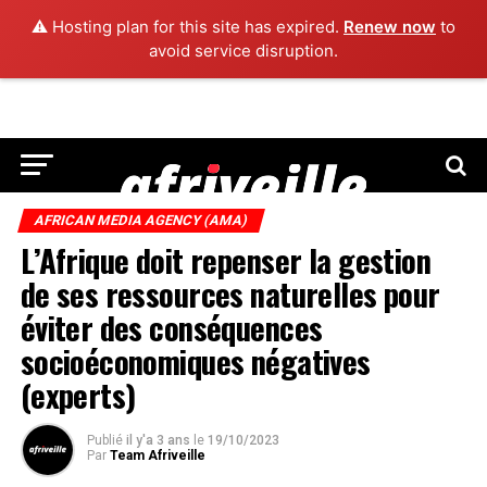
⚠️ Hosting plan for this site has expired.
Renew now
to
avoid service disruption.
AFRICAN MEDIA AGENCY (AMA)
L’Afrique doit repenser la gestion
de ses ressources naturelles pour
éviter des conséquences
socioéconomiques négatives
(experts)
Publié
il y'a 3 ans
le
19/10/2023
Par
Team Afriveille