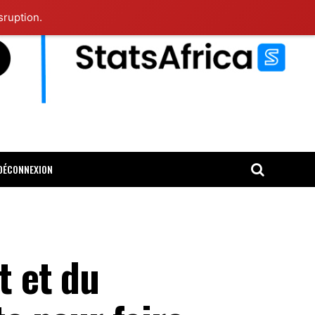
sruption.
DÉCONNEXION
t et du