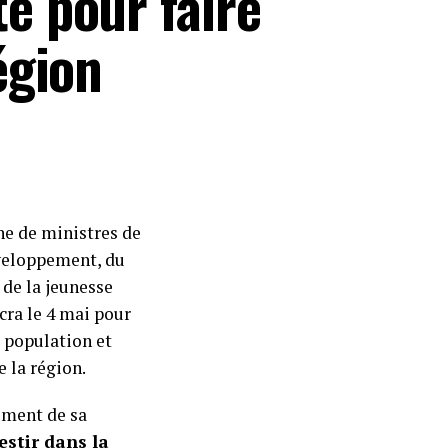
te pour faire
égion
e de ministres de
éveloppement, du
s de la jeunesse
cra le 4 mai pour
e population et
 la région.
ement de sa
estir dans la