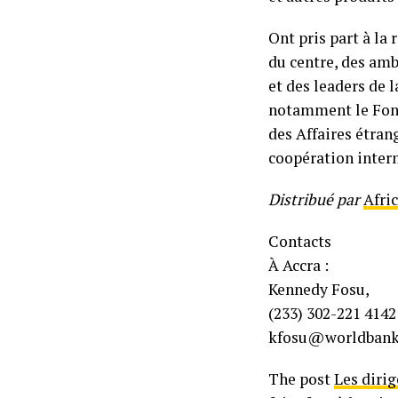
Ont pris part à la
du centre, des amb
et des leaders de 
notamment le Fond
des Affaires étra
coopération intern
Distribué par
Afri
Contacts
À Accra :
Kennedy Fosu,
(233) 302-221 4142
kfosu@worldbank
The post
Les dirig