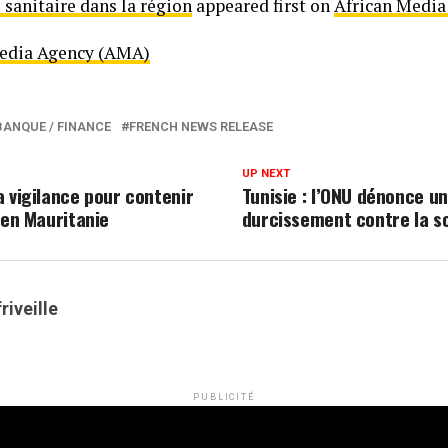
se sanitaire dans la région
appeared first on
African Media
Media Agency (AMA)
BANQUE / FINANCE
FRENCH NEWS RELEASE
UP NEXT
a vigilance pour contenir
Tunisie : l’ONU dénonce un
 en Mauritanie
durcissement contre la so
riveille
PUBLICITÉ