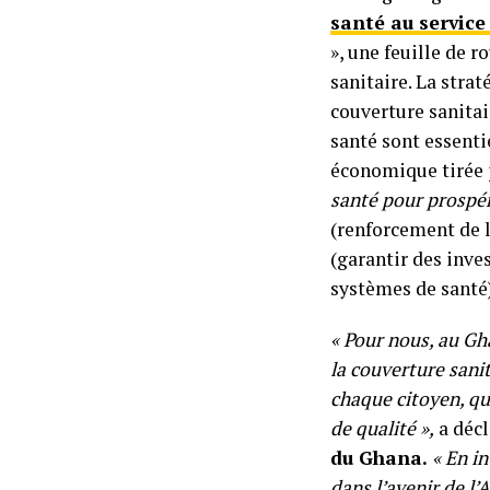
santé au service
», une feuille de r
sanitaire. La strat
couverture sanitai
santé sont essenti
économique tirée p
santé pour prospé
(renforcement de l
(garantir des inve
systèmes de santé)
« Pour nous, au Gha
la couverture sanit
chaque citoyen, qu
de qualité »,
a déc
du Ghana.
« En in
dans l’avenir de l