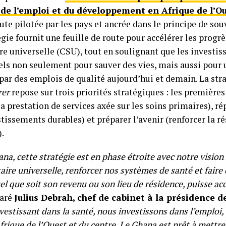
 de l’emploi et du développement en Afrique de l’Ou
oute pilotée par les pays et ancrée dans le principe de so
égie fournit une feuille de route pour accélérer les progrè
re universelle (CSU), tout en soulignant que les investi
els non seulement pour sauver des vies, mais aussi pour 
ar des emplois de qualité aujourd’hui et demain. La str
rer
repose sur trois priorités stratégiques : les premières
a prestation de services axée sur les soins primaires), ré
stissements durables) et préparer l’avenir (renforcer la ré
.
na, cette stratégie est en phase étroite avec notre vision
aire universelle, renforcer nos systèmes de santé et faire
el que soit son revenu ou son lieu de résidence, puisse ac
laré
Julius Debrah, chef de cabinet à la présidence d
vestissant dans la santé, nous investissons dans l’emploi, 
’Afrique de l’Ouest et du centre. Le Ghana est prêt à mettr