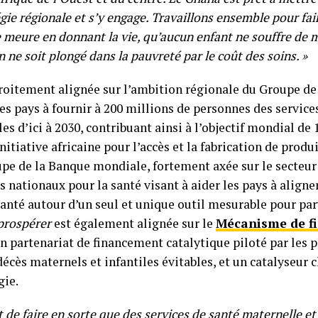
gie régionale et s’y engage. Travaillons ensemble pour fai
meure en donnant la vie, qu’aucun enfant ne souffre de m
 ne soit plongé dans la pauvreté par le coût des soins. »
troitement alignée sur l’ambition régionale du Groupe de
es pays à fournir à 200 millions de personnes des service
es d’ici à 2030, contribuant ainsi à l’objectif mondial de 
nitiative africaine pour l’accès et la fabrication de prod
pe de la Banque mondiale, fortement axée sur le secteur 
s nationaux pour la santé visant à aider les pays à aligner
santé autour d’un seul et unique outil mesurable pour par
prospérer
est également alignée sur le
Mécanisme de f
un partenariat de financement catalytique piloté par les p
décès maternels et infantiles évitables, et un catalyseur 
gie.
t de faire en sorte que des services de santé maternelle et 