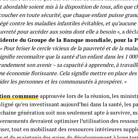
ût abordable soient mis à la disposition de tous, afin que
coucher en toute sécurité, que chaque enfant puisse grand
égé contre les maladies infantiles évitables, et qu’aucune 
uvreté pour accéder aux soins dont elle a besoin »,
a décl
sidente du Groupe de la Banque mondiale, pour la P
« Pour briser le cercle vicieux de la pauvreté et de la maladi
ignifie reconnaître que la santé d’un enfant dans les 1 000
andement son avenir – sa capacité à apprendre, à travaille
une économie florissante. Cela signifie mettre en place de
ider les personnes et les communautés à prospérer. »
ation commune
approuvée lors de la réunion, les ministr
ligné qu’en investissant aujourd’hui dans la santé, les p
ochaine génération soit non seulement apte à survivre, ma
vernements devraient optimiser l’utilisation des ressour
ser, tout en mobilisant des ressources intérieures supp
ir et de maintenir des gains de développement à long term