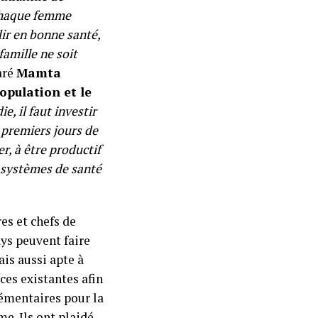
 chaque femme
ir en bonne santé,
famille ne soit
aré
Mamta
opulation et le
e, il faut investir
 premiers jours de
r, à être productif
s systèmes de santé
es et chefs de
ays peuvent faire
is aussi apte à
ces existantes afin
lémentaires pour la
e. Ils ont plaidé