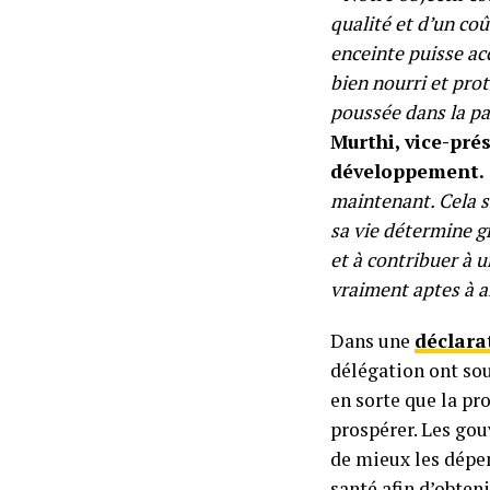
qualité et d’un co
enceinte puisse ac
bien nourri et prot
poussée dans la pa
Murthi, vice-pré
développement.
maintenant. Cela s
sa vie détermine gr
et à contribuer à 
vraiment aptes à a
Dans une
déclar
délégation ont sou
en sorte que la pr
prospérer. Les gou
de mieux les dépen
santé afin d’obten