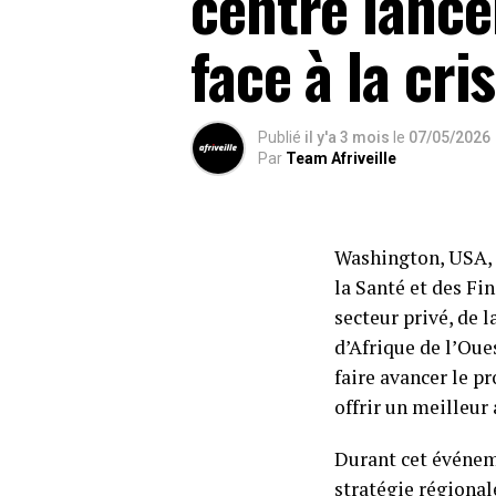
centre lance
face à la cri
Publié
il y'a 3 mois
le
07/05/2026
Par
Team Afriveille
Washington, USA, 
la Santé et des Fi
secteur privé, de l
d’Afrique de l’Oue
faire avancer le p
offrir un meilleur
Durant cet événem
stratégie régional