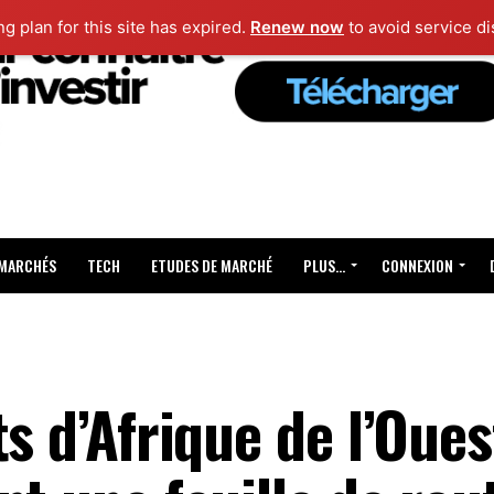
ng plan for this site has expired.
Renew now
to avoid service di
 MARCHÉS
TECH
ETUDES DE MARCHÉ
PLUS…
CONNEXION
s d’Afrique de l’Oues