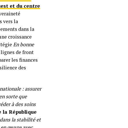
est et du centre
uveraineté
s vers la
ssements dans la
une croissance
atégie
En bonne
 lignes de front
parer les finances
silience des
 nationale : assurer
 en sorte que
céder à des soins
e la République
dans la stabilité et
e en œuvre avec