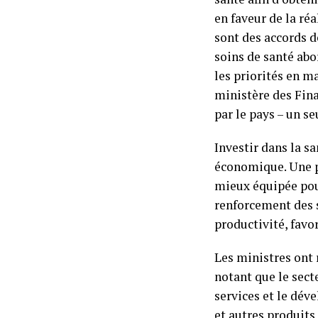
en faveur de la ré
sont des accords 
soins de santé abor
les priorités en ma
ministère des Fina
par le pays – un s
Investir dans la s
économique. Une po
mieux équipée pour
renforcement des s
productivité, favo
Les ministres ont 
notant que le sect
services et le dév
et autres produits