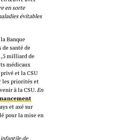
re en sorte
aladies évitables
 la Banque
s de santé de
1,5 milliard de
uits médicaux
privé et la CSU
 les priorités et
venir à la CSU.
En
inancement
ays et axé sur
clé pour la mise en
infantile de