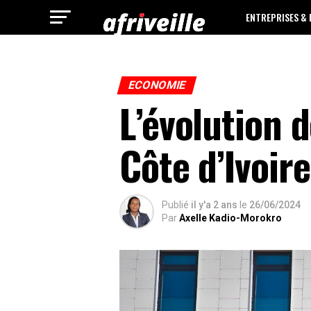
ENTREPRISES &
ECONOMIE
L’évolution 
Côte d’Ivoir
Publié
il y'a 2 ans
le
26/06/2024
Par
Axelle Kadio-Morokro