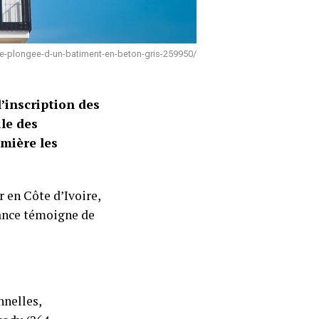
re-plongee-d-un-batiment-en-beton-gris-259950/
’inscription des
le des
umière les
 en Côte d’Ivoire,
sance témoigne de
nnelles,