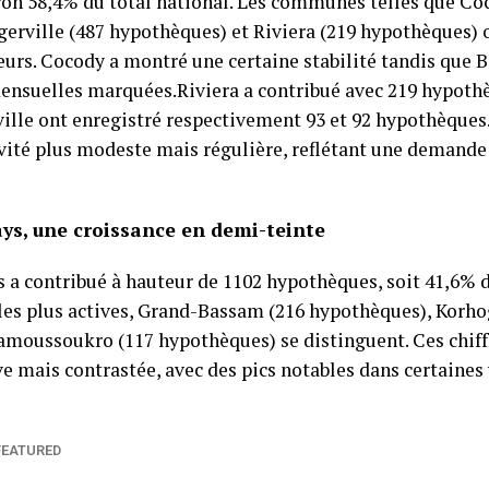
ron 58,4% du total national. Les communes telles que Co
erville (487 hypothèques) et Riviera (219 hypothèques) 
urs. Cocody a montré une certaine stabilité tandis que B
mensuelles marquées.Riviera a contribué avec 219 hypoth
ville ont enregistré respectivement 93 et 92 hypothèqu
vité plus modeste mais régulière, reflétant une demande
pays, une croissance en demi-teinte
ys a contribué à hauteur de 1102 hypothèques, soit 41,6% d
 les plus actives, Grand-Bassam (216 hypothèques), Korho
moussoukro (117 hypothèques) se distinguent. Ces chiffr
 mais contrastée, avec des pics notables dans certaines v
FEATURED