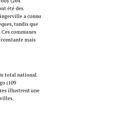
cody (264
ont été des
ingerville a connu
èques, tandis que
es. Ces communes
 constante mais
u total national.
go (109
es illustrent une
illes.