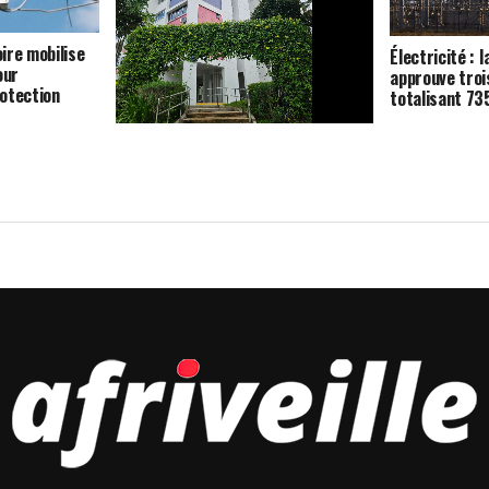
oire mobilise
Électricité : l
our
approuve troi
otection
totalisant 7
Logement : la Côte d’Ivoire mobilise
42 milliards de FCFA pour
construire 840 unités à Bouaké