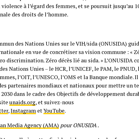
a violence à l’égard des femmes, et se poursuit jusqu’au 
onale des droits de l’homme.
un des Nations Unies sur le VIH/sida (ONUSIDA) guide
ationale en vue de concrétiser sa vision commune : « Z
éro discrimination. Zéro décès lié au sida. » L’ONUSIDA co
 des Nations Unies – le HCR, l’UNICEF, le PAM, le PNUD,
es, l’OIT, l’UNESCO, l’OMS et la Banque mondiale. Il 
des partenaires mondiaux et nationaux pour mettre un t
n 2030 dans le cadre des Objectifs de développement durab
site
unaids.org
, et suivez-nous
tter
,
Instagram
et
YouTube
.
can Media Agency (AMA)
pour ONUSIDA .