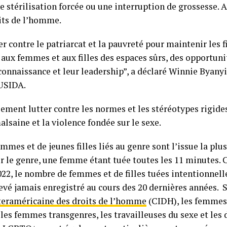
ne stérilisation forcée ou une interruption de grossesse. 
its de l’homme.
 contre le patriarcat et la pauvreté pour maintenir les fil
 aux femmes et aux filles des espaces sûrs, des opportu
econnaissance et leur leadership”, a déclaré Winnie Byany
USIDA.
ment lutter contre les normes et les stéréotypes rigide
lsaine et la violence fondée sur le sexe.
mmes et de jeunes filles liés au genre sont l’issue la plu
r le genre, une femme étant tuée toutes les 11 minutes. C
022, le nombre de femmes et de filles tuées intentionnell
élevé jamais enregistré au cours des 20 dernières années. 
eraméricaine des droits de l’homme
(CIDH), les femmes
 les femmes transgenres, les travailleuses du sexe et les