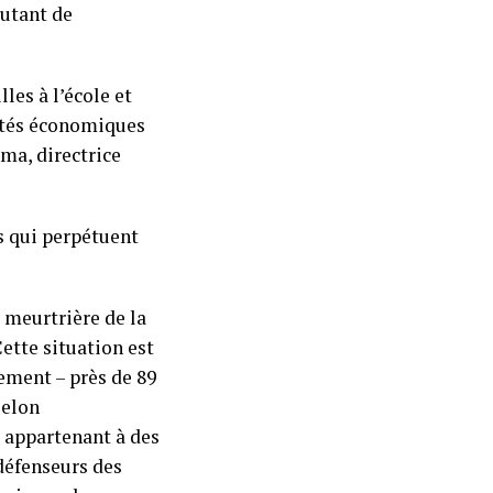
Autant de
les à l’école et
nités économiques
ima, directrice
s qui perpétuent
s meurtrière de la
ette situation est
ement – près de 89
Selon
 appartenant à des
 défenseurs des