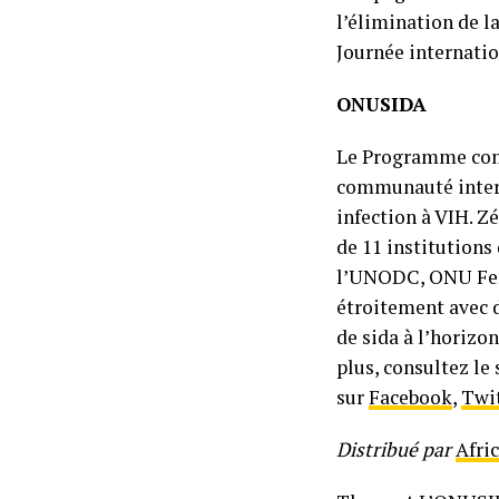
l’élimination de l
Journée internati
ONUSIDA
Le Programme comm
communauté intern
infection à VIH. Z
de 11 institutions
l’UNODC, ONU Femm
étroitement avec 
de sida à l’horizo
plus, consultez le 
sur
Facebook
,
Twi
Distribué par
Afri