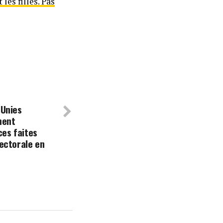
les filles. Pas
 Unies
ment
ces faites
ectorale en