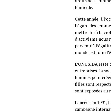
droits de l’homme
fémicide.
Cette année, à l’o
l’égard des femmes
mettre fin à la vio
d’activisme nous r
parvenir à l’égali
monde est loin d’ê
L’ONUSIDA reste d
entreprises, la so
femmes pour créer 
filles sont respect
sont exposées au ri
Lancées en 1991, l
campagne internat