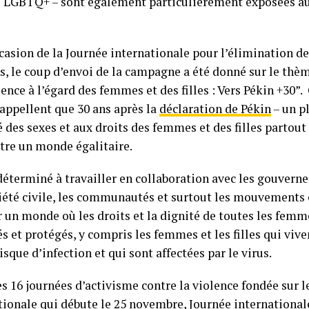
 LGBTQ+ – sont également particulièrement exposées au
ccasion de la Journée internationale pour l’élimination de
, le coup d’envoi de la campagne a été donné sur le thè
lence à l’égard des femmes et des filles : Vers Pékin +30”.
appellent que 30 ans après la
déclaration de Pékin
– un p
té des sexes et aux droits des femmes et des filles partout
tre un monde égalitaire.
éterminé à travailler en collaboration avec les gouverne
ciété civile, les communautés et surtout les mouvements 
un monde où les droits et la dignité de toutes les femme
és et protégés, y compris les femmes et les filles qui vive
sque d’infection et qui sont affectées par le virus.
es 16 journées d’activisme contre la violence fondée sur l
ionale qui débute le 25 novembre, Journée international