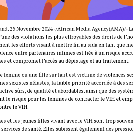
nd, 25 Novembre 2024 -/African Media Agency(AMA)/- La
l’une des violations les plus effroyables des droits de l’
ent les efforts visant à mettre fin au sida en tant que m
olence entre partenaires intimes est liée à un risque accr
es et compromet l’accès au dépistage et au traitement.
 femme ou une fille sur huit est victime de violences se
es sexistes néfastes, la faible priorité accordée à des se
uctive sûrs, de qualité et abordables, ainsi que des systè
t le risque pour les femmes de contracter le VIH et emp
ontre le VIH.
es et les jeunes filles vivant avec le VIH sont trop souve
e services de santé. Elles subissent également des pressi