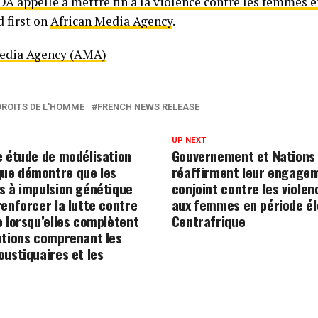
 appelle à mettre fin à la violence contre les femmes et 
 first on
African Media Agency
.
Media Agency (AMA)
DROITS DE L'HOMME
FRENCH NEWS RELEASE
UP NEXT
e étude de modélisation
Gouvernement et Nations
ue démontre que les
réaffirment leur engage
s à impulsion génétique
conjoint contre les violen
renforcer la lutte contre
aux femmes en période él
e lorsqu’elles complètent
Centrafrique
ntions comprenant les
oustiquaires et les