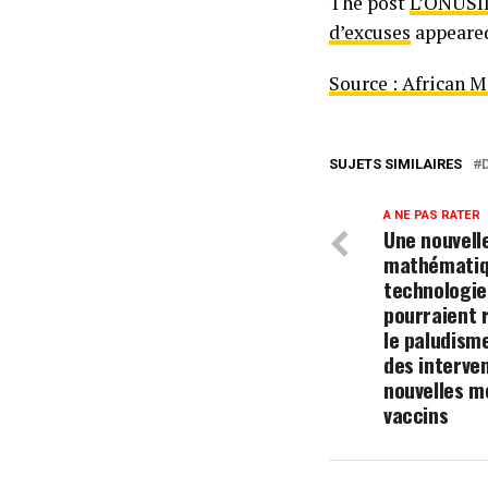
The post
L’ONUSIDA
d’excuses
appeared
Source : African 
SUJETS SIMILAIRES
A NE PAS RATER
Une nouvell
mathématiq
technologie
pourraient 
le paludism
des interve
nouvelles m
vaccins