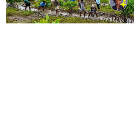
© UNDP India/Samuel Bathula Community members
participate in mangrove restoration under the GCF ECRICC
Project in Andhra Pradesh in India.
New York, USA, 08 August 2026 -/African Media
Agency(AMA)/ – For millions across Africa and the
developing world, the biodiversity crisis is not an
abstract problem – it’s the soil that no longer yields
bountiful harvests and the fish that no longer return to
coastal waters.
But
the world spends 30 times more money
destroying nature than protecting it
, and Africa often
lacks the necessary resources to address the crisis, the