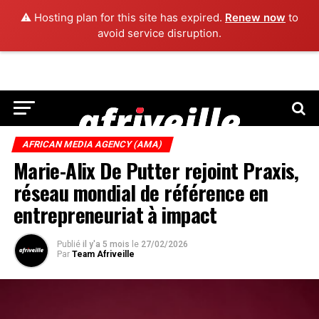
⚠️ Hosting plan for this site has expired.
Renew now
to
avoid service disruption.
AFRICAN MEDIA AGENCY (AMA)
Marie-Alix De Putter rejoint Praxis,
réseau mondial de référence en
entrepreneuriat à impact
Publié
il y'a 5 mois
le
27/02/2026
Par
Team Afriveille