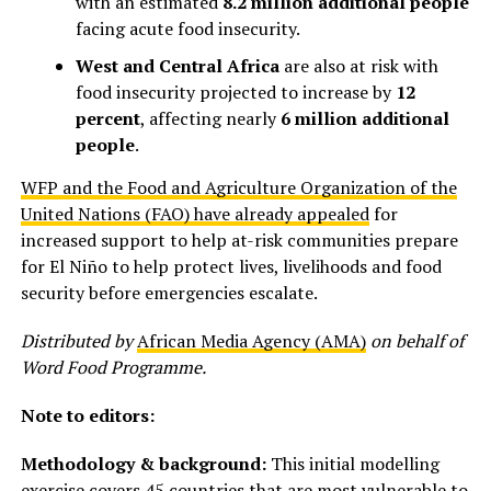
with an estimated
8.2 million additional people
facing acute food insecurity.
West and Central Africa
are also at risk with
food insecurity projected to increase by
12
percent
, affecting nearly
6 million additional
people
.
WFP and the Food and Agriculture Organization of the
United Nations (FAO) have already appealed
for
increased support to help at-risk communities prepare
for El Niño to help protect lives, livelihoods and food
security before emergencies escalate.
Distributed by
African Media Agency (AMA)
on behalf of
Word Food Programme.
Note to editors:
Methodology & background:
This initial modelling
exercise covers 45 countries that are most vulnerable to