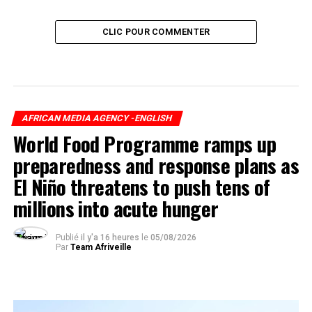
CLIC POUR COMMENTER
AFRICAN MEDIA AGENCY -ENGLISH
World Food Programme ramps up
preparedness and response plans as
El Niño threatens to push tens of
millions into acute hunger
Publié
il y'a 16 heures
le
05/08/2026
Par
Team Afriveille