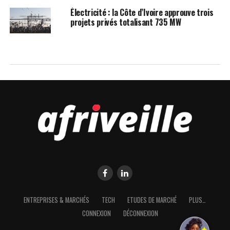
Électricité : la Côte d’Ivoire approuve trois
projets privés totalisant 735 MW
NOMINATIONS
Port autonome de San Pedro : Dally
Pascal-José nommé directeur
général par intérim pour assurer la
continuité des projets
Publié
il y'a 1 mois
le
01/07/2026
Par
Marc Yoboué