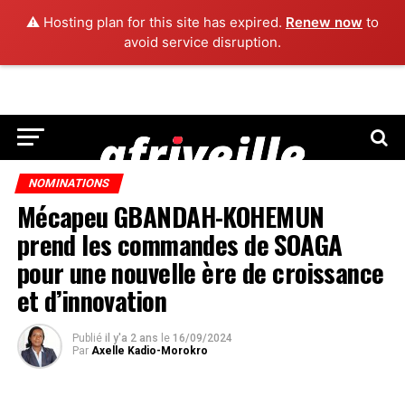
⚠️ Hosting plan for this site has expired.
Renew now
to
avoid service disruption.
NOMINATIONS
Mécapeu GBANDAH-KOHEMUN
prend les commandes de SOAGA
pour une nouvelle ère de croissance
et d’innovation
Publié
il y'a 2 ans
le
16/09/2024
Par
Axelle Kadio-Morokro