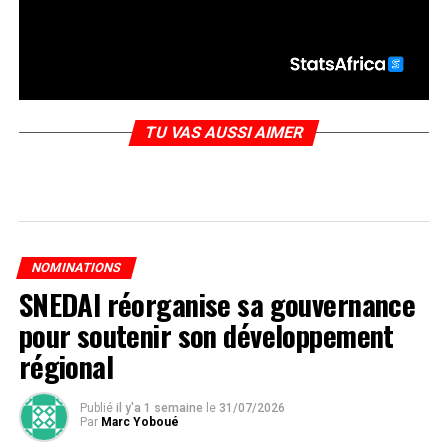
TU VAS AUSSI AIMER
NOMINATIONS
SNEDAI réorganise sa gouvernance
pour soutenir son développement
régional
Publié
il y'a 1 semaine
le
31/07/2026
Par
Marc Yoboué