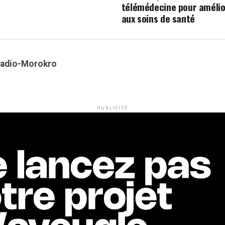
télémédecine pour amélio
aux soins de santé
Kadio-Morokro
PUBLICITÉ