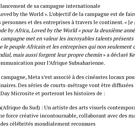
 lancement de sa campagne internationale
Loved by the World ». L’objectif de la campagne est de fair
s personnes et des entreprises à travers le continent. « J
e 
de by Africa, Loved by the World » pour la deuxième ann
 campagne met en valeur les incroyables talents présents i
ue le peuple Africain et les entreprises qui non seulement 
ndial, mais aussi forgent leur propre chemin
» a déclaré K
Communication pour l’Afrique Subsaharienne.
e campagne, Meta s’est associé à des cinéastes locaux pou
inaires. Des séries de courts-métrage vont être diffusées
 Day Microsite et porteront les histoires de :
Afrique du Sud) : Un artiste des arts visuels contempor
e force créative incontournable, collaborant avec des m
t des célébrités mondialement reconnues