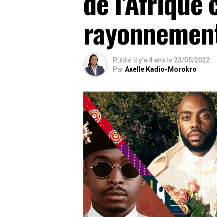
de l’Afrique 
rayonnement
Publié
il y'a 4 ans
le
23/05/2022
Par
Axelle Kadio-Morokro