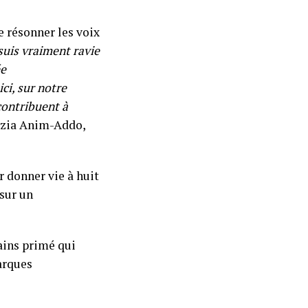
e résonner les voix
suis vraiment ravie
ée
ci, sur notre
contribuent à
ezia Anim-Addo,
r donner vie à huit
 sur un
ains primé qui
arques