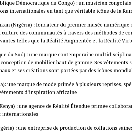
lique Démocratique du Congo) : un musicien congolais 
ions internationales en tant que véritable icône de la R
kan (Nigéria) : fondateur du premier musée numérique e
 la culture des communautés à travers des méthodes de co
antes telles que la Réalité Augmentée et la Réalité Virt
ique du Sud) : une marque contemporaine multidisciplinai
 conception de mobilier haut de gamme. Ses vêtements so
aux et ses créations sont portées par des icônes mondia
a): une marque de mode primée à plusieurs reprises, spéc
 vêtements d’inspiration africaine
Kenya) : une agence de Réalité Étendue primée collabora
t internationales
géria) : une entreprise de production de collations sai