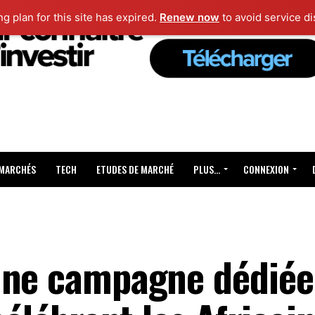
ng plan for this site has expired.
Renew now
to avoid service di
 MARCHÉS
TECH
ETUDES DE MARCHÉ
PLUS…
CONNEXION
une campagne dédiée 