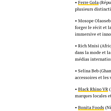
•
Ferre Gola
(Répub
plusieurs distinct
• Mosope Olaosebi
forger le récit et
immersive et innov
• Rich Mnisi (Afr
dans la mode et la
médias internation
• Selina Beb (Ghan
accessoires et les
•
Black Rhino VR
(
marques locales e
•
Bonita Foods
(Ni