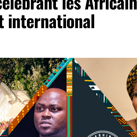
célébrant les Africai
 international