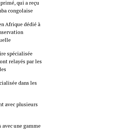
primé, qui a reçu
umba congolaise
n Afrique dédié à
nservation
uelle
re spécialisée
nt relayés par les
les
ialisée dans les
nt avec plusieurs
nes avec une gamme