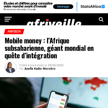
FINTECH
Mobile money : l’Afrique
subsaharienne, géant mondial en
quête d’intégration
Publié
il y'a 4 mois
le
29/03/2026
Par
Axelle Kadio-Morokro