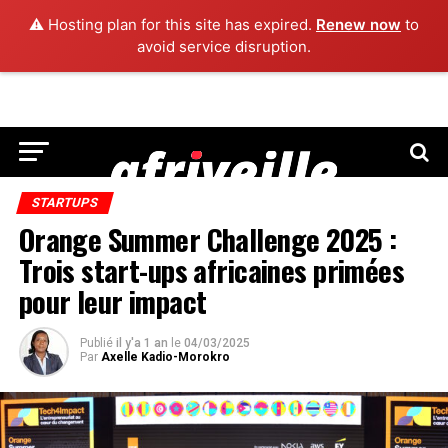
⚠️ Hosting plan for this site has expired.
Renew now
to
avoid service disruption.
STARTUPS
Orange Summer Challenge 2025 :
Trois start-ups africaines primées
pour leur impact
Publié
il y'a 1 an
le
04/03/2025
Par
Axelle Kadio-Morokro