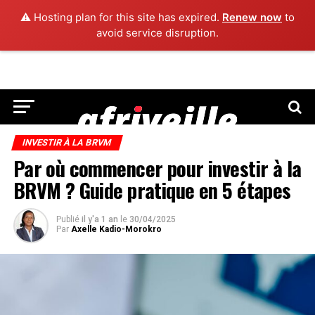
⚠️ Hosting plan for this site has expired.
Renew now
to
avoid service disruption.
INVESTIR À LA BRVM
Par où commencer pour investir à la
BRVM ? Guide pratique en 5 étapes
Publié
il y'a 1 an
le
30/04/2025
Par
Axelle Kadio-Morokro