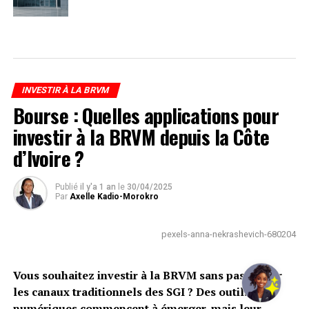
INVESTIR À LA BRVM
Bourse : Quelles applications pour
investir à la BRVM depuis la Côte
d’Ivoire ?
Publié
il y'a 1 an
le
30/04/2025
Par
Axelle Kadio-Morokro
pexels-anna-nekrashevich-680204
Vous souhaitez investir à la BRVM sans passer par
les canaux traditionnels des SGI ? Des outils
numériques commencent à émerger, mais leur