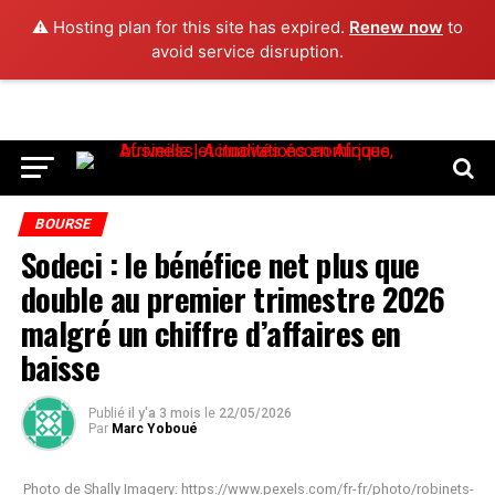
⚠️ Hosting plan for this site has expired.
Renew now
to
avoid service disruption.
BOURSE
Sodeci : le bénéfice net plus que
double au premier trimestre 2026
malgré un chiffre d’affaires en
baisse
Publié
il y'a 3 mois
le
22/05/2026
Par
Marc Yoboué
Photo de Shally Imagery: https://www.pexels.com/fr-fr/photo/robinets-