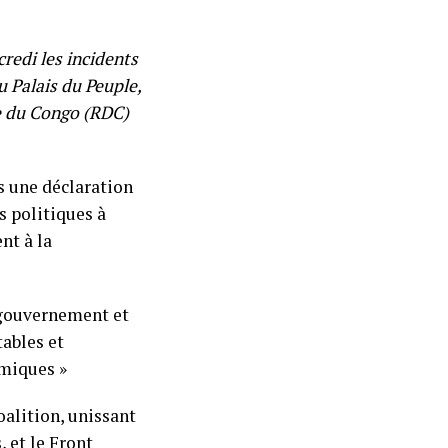
redi les incidents
du Palais du Peuple,
ue du Congo (RDC)
 une déclaration
s politiques à
nt à la
e gouvernement et
tables et
omiques »
oalition, unissant
 et le Front