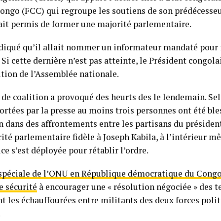
ngo (FCC) qui regroupe les soutiens de son prédécesseu
ait permis de former une majorité parlementaire.
ndiqué qu’il allait nommer un informateur mandaté pour 
 Si cette dernière n’est pas atteinte, le Président congola
ution de l’Assemblée nationale.
n de coalition a provoqué des heurts des le lendemain. Sel
rtées par la presse au moins trois personnes ont été ble
 dans des affrontements entre les partisans du présiden
rité parlementaire fidèle à Joseph Kabila, à l’intérieur m
ice s’est déployée pour rétablir l’ordre.
spéciale de l’ONU en République démocratique du Congo
e sécurité
à encourager une « résolution négociée » des t
nt les échauffourées entre militants des deux forces poli
.