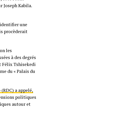
r Joseph Kabila.
identifier une
is procèderait
on les
ssées à des degrés
t Félix Tshisekedi
ême du « Palais du
 (RDC) a appelé,
ensions politiques
tiques autour et