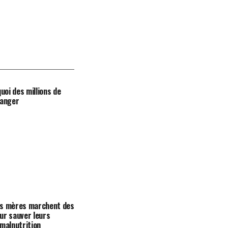
quoi des millions de
danger
es mères marchent des
ur sauver leurs
 malnutrition