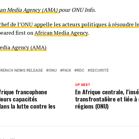
can Media Agency (AMA)
pour ONU Info.
chef de l’ONU appelle les acteurs politiques à résoudre l
eared first on
African Media Agency
.
Media Agency (AMA)
FRENCH NEWS RELEASE
ONU
PAIX
RDC
SECURITÉ
UP NEXT
Afrique francophone
En Afrique centrale, l’ins
leurs capacités
transfrontalière et liée à
ans la lutte contre les
régions (ONU)