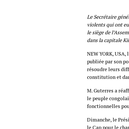
Le Secrétaire géné
violents qui ont eu
le siège de l’Asse
dans la capitale K
NEW YORK, USA, le
publiée par son po
résoudre leurs dif
constitution et da
M. Guterres a réaf
le peuple congolais
fonctionnelles pou
Dimanche, le Prési
le Cap pour le cha