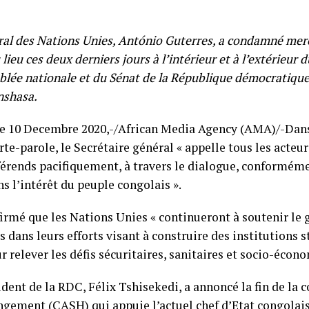
ral des Nations Unies, António Guterres, a condamné merc
 lieu ces deux derniers jours à l’intérieur et à l’extérieur 
mblée nationale et du Sénat de la République démocratiq
inshasa.
 10 Decembre 2020,-/African Media Agency (AMA)/-Dans
rte-parole, le Secrétaire général « appelle tous les acteur
férends pacifiquement, à travers le dialogue, conforméme
ns l’intérêt du peuple congolais ».
firmé que les Nations Unies « continueront à soutenir l
 dans leurs efforts visant à construire des institutions s
r relever les défis sécuritaires, sanitaires et socio-écon
dent de la RDC, Félix Tshisekedi, a annoncé la fin de la c
ngement (CASH) qui appuie l’actuel chef d’Etat congolais,