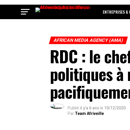
ENTREPRISES &
AFRICAN MEDIA AGENCY (AMA)
RDC : le che
politiques à
pacifiqueme
Publié
il y'a 6 ans
le
10/12/2020
Par
Team Afriveille