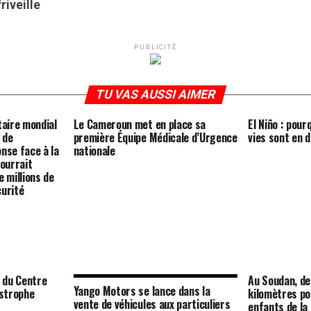
riveille
PUBLICITÉ
TU VAS AUSSI AIMER
aire mondial
Le Cameroun met en place sa
El Niño : pour
 de
première Équipe Médicale d’Urgence
vies sont en 
nse face à la
nationale
pourrait
e millions de
curité
t du Centre
Au Soudan, d
Yango Motors se lance dans la
strophe
kilomètres po
vente de véhicules aux particuliers
enfants de la