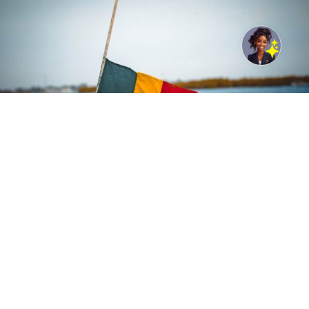
Photo de Papa birame Faye: https://www.pexels.com/fr-
fr/photo/senegal-11381249/
L’institution multilatérale prévoit de mobiliser 340
milliards de FCFA en faveur du Sénégal. Les
financements cibleront notamment l’agriculture, les
infrastructures de transport et les programmes