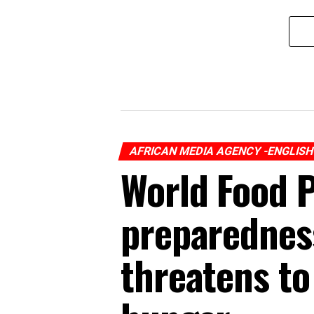
AFRICAN MEDIA AGENCY -ENGLIS
World Food 
preparedness
threatens to