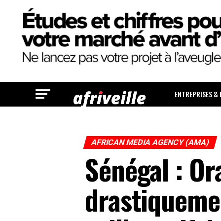
ENTREPRISES &
AFRICAN MEDIA AGENCY (AMA)
Sénégal : O
drastiquement