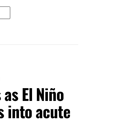
p
as El Niño
s into acute