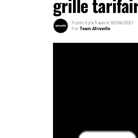
grille tarifai
Publié
il y'a 5 ans
le
02/06/2021
Par
Team Afriveille