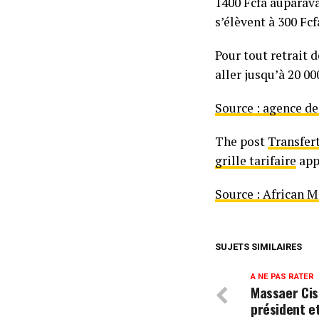
1400 Fcfa auparavan
s’élèvent à 300 Fcf
Pour tout retrait d
aller jusqu’à 20 0
Source : agence de
The post
Transfert
grille tarifaire
app
Source : African 
SUJETS SIMILAIRES
A NE PAS RATER
Massaer Cis
président e