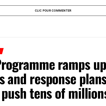
CLIC POUR COMMENTER
H
Programme ramps u
 and response plans 
 push tens of million