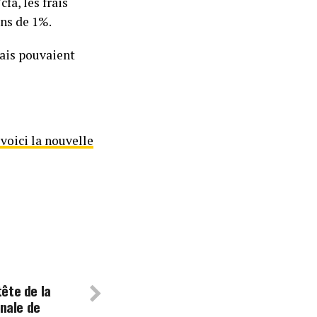
fa, les frais
ins de 1%.
frais pouvaient
voici la nouvelle
tête de la
nale de