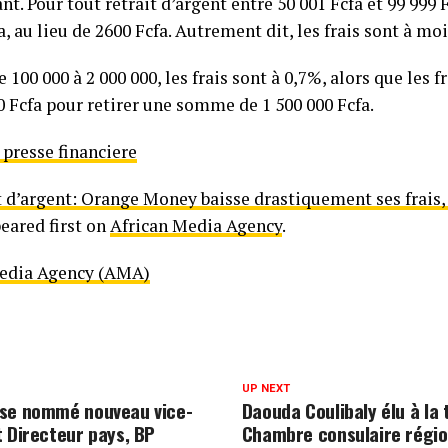
t. Pour tout retrait d’argent entre 50 001 Fcfa et 99 999 Fc
a, au lieu de 2600 Fcfa. Autrement dit, les frais sont à mo
e 100 000 à 2 000 000, les frais sont à 0,7%, alors que les 
00 Fcfa pour retirer une somme de 1 500 000 Fcfa.
 presse financiere
 d’argent: Orange Money baisse drastiquement ses frais, 
eared first on
African Media Agency
.
Media Agency (AMA)
UP NEXT
se nommé nouveau vice-
Daouda Coulibaly élu à la 
t Directeur pays, BP
Chambre consulaire régio