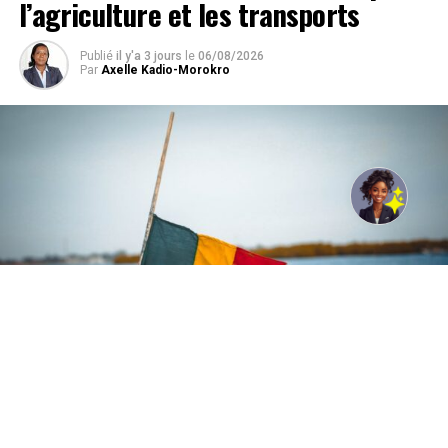
l’agriculture et les transports
Publié
il y'a 3 jours
le
06/08/2026
Par
Axelle Kadio-Morokro
Photo de Papa birame Faye: https://www.pexels.com/fr-
fr/photo/senegal-11381249/