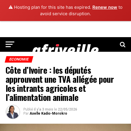
⚠️ Hosting plan for this site has expired.
Renew now
to
avoid service disruption.
ECONOMIE
Côte d’Ivoire : les députés
approuvent une TVA allégée pour
les intrants agricoles et
l’alimentation animale
Publié
il y'a 3 mois
le
22/05/2026
Par
Axelle Kadio-Morokro