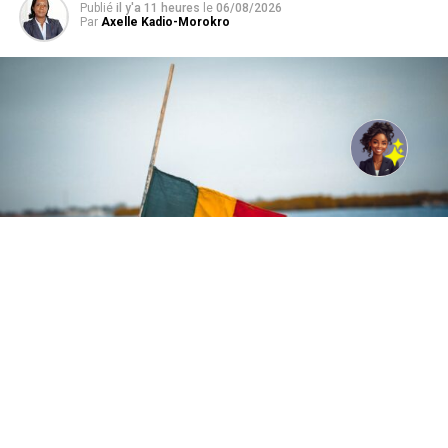
Publié
il y'a 11 heures
le
06/08/2026
Par
Axelle Kadio-Morokro
Photo de Papa birame Faye: https://www.pexels.com/fr-
fr/photo/senegal-11381249/
L’institution multilatérale prévoit de mobiliser 340