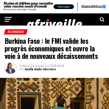
ECONOMIE
Burkina Faso : le FMI valide les
progrès économiques et ouvre la
voie à de nouveaux décaissements
Publié
il y'a 2 mois
le
27/05/2026
Par
Axelle Kadio-Morokro